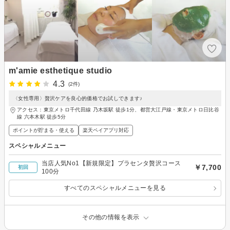
m'amie esthetique studio
4.3
(2件)
〈女性専用〉贅沢ケアを良心的価格でお試しできます♪
アクセス：東京メトロ千代田線 乃木坂駅 徒歩1分、都営大江戸線・東京メトロ日比谷
線 六本木駅 徒歩5分
ポイントが貯まる・使える
楽天ペイアプリ対応
スペシャルメニュー
当店人気No1【新規限定】プラセンタ贅沢コース
￥7,700
初回
100分
すべてのスペシャルメニューを見る
その他の情報を表示