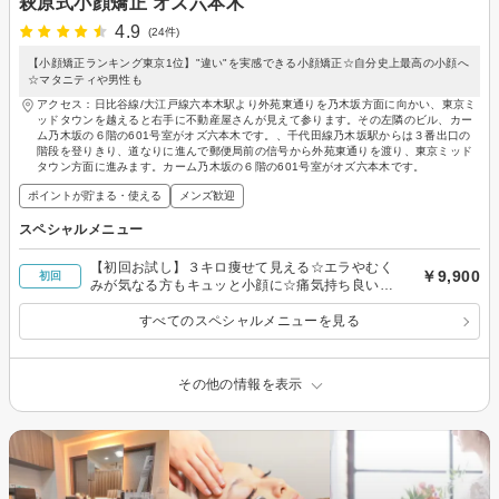
萩原式小顔矯正 オズ六本木
4.9
(24件)
【小顔矯正ランキング東京1位】"違い"を実感できる小顔矯正☆自分史上最高の小顔へ
☆マタニティや男性も
アクセス：日比谷線/大江戸線六本木駅より外苑東通りを乃木坂方面に向かい、東京ミ
ッドタウンを越えると右手に不動産屋さんが見えて参ります。その左隣のビル、カー
ム乃木坂の６階の601号室がオズ六本木です。、千代田線乃木坂駅からは３番出口の
階段を登りきり、道なりに進んで郵便局前の信号から外苑東通りを渡り、東京ミッド
タウン方面に進みます。カーム乃木坂の６階の601号室がオズ六本木です。
ポイントが貯まる・使える
メンズ歓迎
スペシャルメニュー
【初回お試し】３キロ痩せて見える☆エラやむく
￥9,900
初回
みが気なる方もキュッと小顔に☆痛気持ち良い小
顔矯正コース
すべてのスペシャルメニューを見る
その他の情報を表示