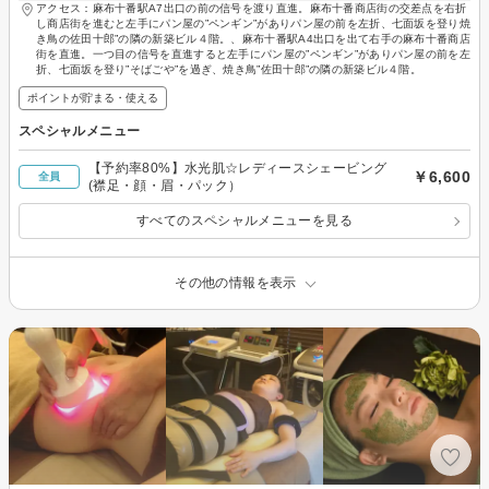
アクセス：麻布十番駅A7出口の前の信号を渡り直進。麻布十番商店街の交差点を右折
し商店街を進むと左手にパン屋の”ペンギン”がありパン屋の前を左折、七面坂を登り焼
き鳥の佐田十郎”の隣の新築ビル４階。、麻布十番駅A4出口を出て右手の麻布十番商店
街を直進。一つ目の信号を直進すると左手にパン屋の”ペンギン”がありパン屋の前を左
折、七面坂を登り”そばごや”を過ぎ、焼き鳥”佐田十郎”の隣の新築ビル４階。
ポイントが貯まる・使える
スペシャルメニュー
【予約率80%】水光肌☆レディースシェービング
￥6,600
全員
(襟足・顔・眉・パック）
すべてのスペシャルメニューを見る
その他の情報を表示