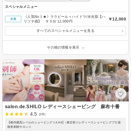
スペシャルメニュー
《人気No１★》ララピール＋ハイドラ/水光肌【ハ
￥12,000
全員
リツヤ感】 ９０分 12,000円
すべてのスペシャルメニューを見る
その他の情報を表示
salon.de.SHILO レディースシェービング 麻布十番
4.5
(2件)
【都内最高レベルのシェービング☆4.94】♪東京初☆レディースシェービングプロ資
格美剃師サロン☆