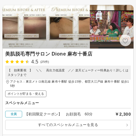
美肌脱毛専門サロン Dione 麻布十番店
4.5
(25件)
【 効果重視 】 ＼＼ 高出力低温度 ／／ 楽天ビューティー特典あり！詳しくは
スタッフまで
アクセス：東京メトロ南北線 麻布十番駅 徒歩15秒、都営大江戸線 麻布十番駅 徒歩1
5秒
ポイントが貯まる・使える
スペシャルメニュー
￥2,300
【初回限定クーポン】 お顔脱毛 60分
全員
すべてのスペシャルメニューを見る