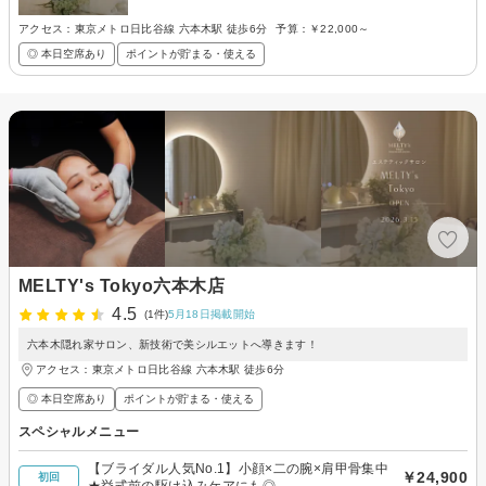
アクセス：東京メトロ日比谷線 六本木駅 徒歩6分
予算：
￥22,000～
◎ 本日空席あり
ポイントが貯まる・使える
MELTY's Tokyo六本木店
4.5
(1件)
5月18日掲載開始
六本木隠れ家サロン、新技術で美シルエットへ導きます！
アクセス：東京メトロ日比谷線 六本木駅 徒歩6分
◎ 本日空席あり
ポイントが貯まる・使える
スペシャルメニュー
【ブライダル人気No.1】小顔×二の腕×肩甲骨集中
￥24,900
初回