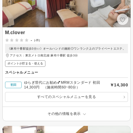
M.clover
-
(-件)
《麻布十番駅徒歩3分♪♪》オールハンドの施術◎ワンランク上のプライベートエステ。
アクセス：東京メトロ南北線 麻布十番駅 徒歩3分
ポイントが貯まる・使える
スペシャルメニュー
ゆらぎ世代にお勧め💕MRMスタンダード 初回
￥14,300
初回
14,300円 （施術時間60~80分）
すべてのスペシャルメニューを見る
その他の情報を表示