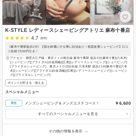
K-STYLE レディースシェービングアトリエ 麻布十番店
4.7
(9件)
《麻布十番駅徒歩2分》【肌を綺麗にする事に自信あり！肌質改善シェービング】口コ
ミ投稿で500円引き！
アクセス：都営大江戸線・東京メトロ南北線 麻布十番駅 徒歩2分[麻布十番][六本木]
[シェービング][ブライダル]白金高輪][広尾][レディースシェービング][シェービング]
[ブライダルシェービング]、東京メトロ日比谷線 六本木駅 徒歩11分[麻布十番][六本
木][シェービング][ブライダル]白金高輪][広尾][レディースシェービング][シェービン
グ][ブライダルシェービング]
ポイントが貯まる・使える
スペシャルメニュー
￥6,600
メンズシェービング＆メンズエステコース！
男性
すべてのスペシャルメニューを見る
その他の情報を表示