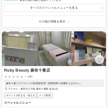
★挙式前の駆け込みケアにも◎
すべてのスペシャルメニューを見る
その他の情報を表示
Ruby Beauty 麻布十番店
-
(-件)
麻布十番プチプライスの韓国肌管理！隙間時間で綺麗叶えるサロン。
アクセス：都営大江戸線 麻布十番駅 徒歩1分
ポイントが貯まる・使える
メンズ歓迎
スペシャルメニュー