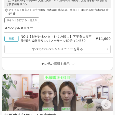
【乃木坂駅1分】年間1000人超の実績！40代からの本気痩せ。見た目年齢-5歳を目指
す貸切痩身サロン
アクセス：東京メトロ千代田線 乃木坂駅 徒歩1分、東京メトロ日比谷線 六本木駅 徒
歩3分
ポイントが貯まる・使える
スペシャルメニュー
NO.1【脚だけ太い方・むくみ脚に】下半身太り卒
￥11,900
初回
業!!吸引&痩身リンパマッサージ60分￥14850
すべてのスペシャルメニューを見る
その他の情報を表示