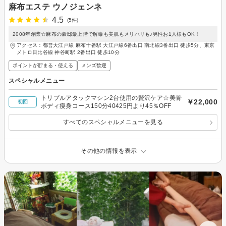
麻布エステ ウノジェンネ
4.5
(5件)
2008年創業☆麻布の豪邸最上階で解毒も美肌もメリハリも♪男性お1人様もOK！
アクセス：都営大江戸線 麻布十番駅 大江戸線6番出口 南北線3番出口 徒歩5分、東京
メトロ日比谷線 神谷町駅 2番出口 徒歩10分
ポイントが貯まる・使える
メンズ歓迎
スペシャルメニュー
トリプルアタックマシン2台使用の贅沢ケア☆美骨
￥22,000
初回
ボディ痩身コース150分40425円より45％OFF
すべてのスペシャルメニューを見る
その他の情報を表示