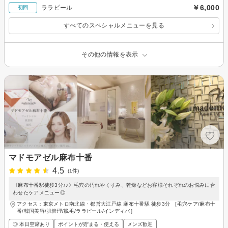
￥6,000
ララピール
初回
すべてのスペシャルメニューを見る
その他の情報を表示
マドモアゼル麻布十番
4.5
(1件)
《麻布十番駅徒歩3分♪♪》毛穴の汚れやくすみ、乾燥などお客様それぞれのお悩みに合
わせたケアメニュー◎
アクセス：東京メトロ南北線・都営大江戸線 麻布十番駅 徒歩3分 ［毛穴ケア/麻布十
番/韓国美容/肌管理/脱毛/ララピール/インディバ］
◎ 本日空席あり
ポイントが貯まる・使える
メンズ歓迎