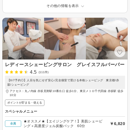
その他の情報を表示
レディースシェービングサロン グレイスフルバーバー
4.5
(111件)
【8/7予約◎】人目を気にせず安心♪完全個室で受ける本格シェービング 東京都/赤
坂/シェービング
アクセス：丸ノ内線 赤坂見附駅10番出口 徒歩1分、東京メトロ千代田線 赤坂駅 徒歩
10分
ポイントが貯まる・使える
スペシャルメニュー
★オススメ★【エイジングケア！】美肌シェービ
￥6,820
全員
ング＋高濃度ジェル炭酸パック 60分