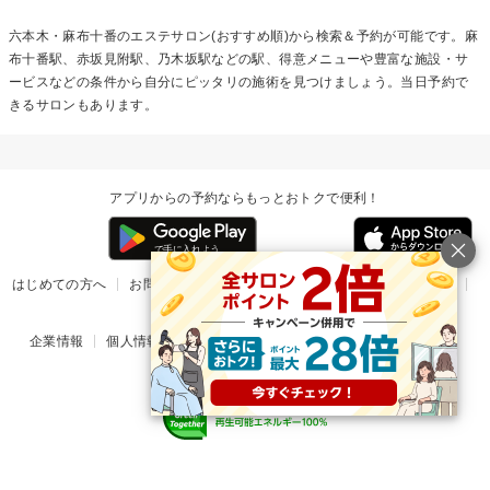
六本木・麻布十番のエステサロン(おすすめ順)から検索＆予約が可能です。麻
布十番駅、赤坂見附駅、乃木坂駅などの駅、得意メニューや豊富な施設・サ
ービスなどの条件から自分にピッタリの施術を見つけましょう。当日予約で
きるサロンもあります。
アプリからの予約ならもっとおトクで便利！
はじめての方へ
お問い合わせ
ヘルプ
リリース情報
利用規約
掲載ご希望のサロン様
企業情報
個人情報保護方針
楽天のサービス一覧
アプリ一覧
© Rakuten Group, Inc.