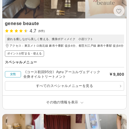
genese beaute
4.7
(6件)
疲れを癒しながら美しく整える、痩身ボディメイク 小顔リフト
アクセス：東京メトロ南北線 麻布十番駅 徒歩4分、都営大江戸線 麻布十番駅 徒歩4分
ポイントが貯まる・使える
スペシャルメニュー
《コース初回95分》Ayru アーユルヴェディック
￥9,800
女性
全身オイルトリートメント
すべてのスペシャルメニューを見る
その他の情報を表示