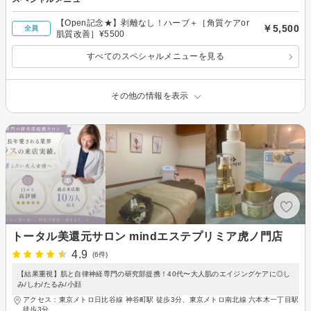
【Open記念★】剥離なし！ハーブ＋［角質ケアor
￥5,500
全員
肌質改善］¥5500
すべてのスペシャルメニューを見る
その他の情報を表示
トータル美還元サロン mindエステプリミア虎ノ門店
4.9
(6件)
【結果重視】肌と自律神経専門の研究部提携！40代〜大人肌のエイジングケアに◎し
み/しわ/たるみ/小顔
アクセス：東京メトロ日比谷線 神谷町駅 徒歩3分、東京メトロ南北線 六本木一丁目駅
徒歩3分