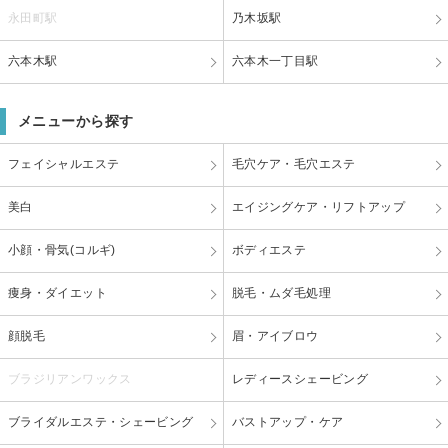
永田町駅
乃木坂駅
六本木駅
六本木一丁目駅
メニューから探す
フェイシャルエステ
毛穴ケア・毛穴エステ
美白
エイジングケア・リフトアップ
小顔・骨気(コルギ)
ボディエステ
痩身・ダイエット
脱毛・ムダ毛処理
顔脱毛
眉・アイブロウ
ブラジリアンワックス
レディースシェービング
ブライダルエステ・シェービング
バストアップ・ケア