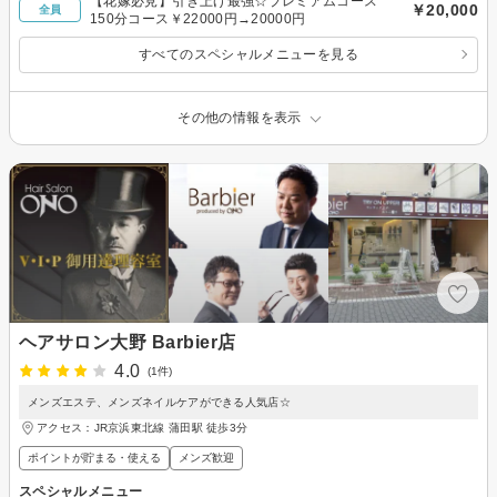
【花嫁必見】引き上げ最強☆プレミアムコース
￥20,000
全員
150分コース￥22000円→20000円
すべてのスペシャルメニューを見る
その他の情報を表示
ヘアサロン大野 Barbier店
4.0
(1件)
メンズエステ、メンズネイルケアができる人気店☆
アクセス：JR京浜東北線 蒲田駅 徒歩3分
ポイントが貯まる・使える
メンズ歓迎
スペシャルメニュー