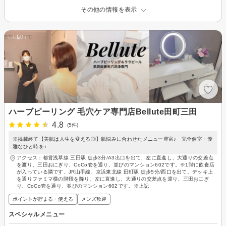
その他の情報を表示
ハーブピーリング 毛穴ケア専門店Bellute田町三田
4.8
(5件)
※掲載終了【美肌は人生を変える◎】肌悩みに合わせたメニュー豊富♪ 完全個室・優
雅なひと時を♪
アクセス：都営浅草線 三田駅 徒歩3分/A3出口を出て、左に直進し、大通りの交差点
を渡り、三田おにぎり、CoCo壱を通り、並びのマンション602です。※1階に飲食店
が入っている隣です、JR山手線、京浜東北線 田町駅 徒歩5分/西口を出て、デッキ上
を通りファミマ横の階段を降り、左に直進し、大通りの交差点を渡り、三田おにぎ
り、CoCo壱を通り、並びのマンション602です。※上記
ポイントが貯まる・使える
メンズ歓迎
スペシャルメニュー