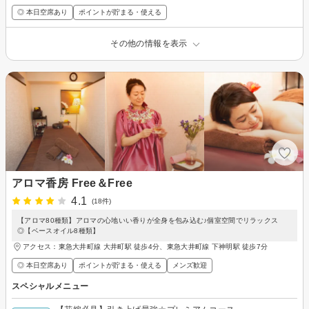
◎ 本日空席あり
ポイントが貯まる・使える
その他の情報を表示
アロマ香房 Free＆Free
4.1
(18件)
【アロマ80種類】アロマの心地いい香りが全身を包み込む♪個室空間でリラックス
◎【ベースオイル8種類】
アクセス：東急大井町線 大井町駅 徒歩4分、東急大井町線 下神明駅 徒歩7分
◎ 本日空席あり
ポイントが貯まる・使える
メンズ歓迎
スペシャルメニュー