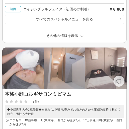
￥6,600
エイジングフルフェイス（初回の方割引）
初回
すべてのスペシャルメニューを見る
その他の情報を表示
本格小顔コルギサロンミピマム
-
(-件)
◆小顔世界大会2冠受賞◆たるみ/エラ張り/歪みでお悩みの方から圧倒的支持！初めて
の方、男性も大歓迎
アクセス：JR山手線 田町(東京)駅 西口から徒歩2分、JR山手線 田町(東京)駅 西口
から徒歩2分