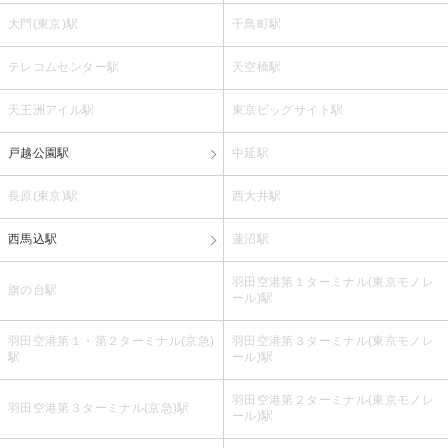
大門(東京)駅
千鳥町駅
テレコムセンター駅
天空橋駅
天王洲アイル駅
東京ビッグサイト駅
戸越公園駅
中延駅
長原(東京)駅
西大井駅
西馬込駅
蓮沼駅
羽田空港第１ターミナル(東京モノレ
旗の台駅
ール)駅
羽田空港第１・第２ターミナル(京急)
羽田空港第３ターミナル(東京モノレ
駅
ール)駅
羽田空港第２ターミナル(東京モノレ
羽田空港第３ターミナル(京急)駅
ール)駅