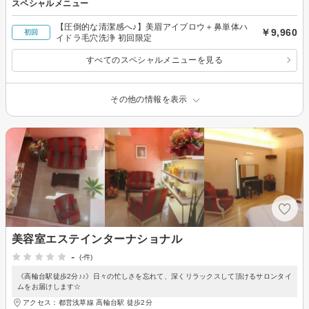
スペシャルメニュー
【圧倒的な清潔感へ♪】美眉アイブロウ＋鼻単体ハ
￥9,960
初回
イドラ毛穴洗浄 初回限定
すべてのスペシャルメニューを見る
その他の情報を表示
美容室エステインターナショナル
-
(-件)
《高輪台駅徒歩2分♪♪》日々の忙しさを忘れて、深くリラックスして頂けるサロンタイ
ムをお届けします☆
アクセス：都営浅草線 高輪台駅 徒歩2分