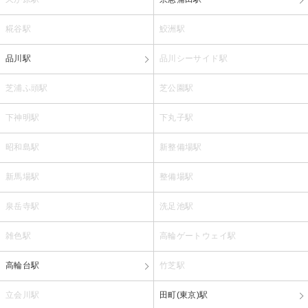
糀谷駅
鮫洲駅
品川駅
品川シーサイド駅
芝浦ふ頭駅
芝公園駅
下神明駅
下丸子駅
昭和島駅
新整備場駅
新馬場駅
整備場駅
泉岳寺駅
洗足池駅
雑色駅
高輪ゲートウェイ駅
高輪台駅
竹芝駅
立会川駅
田町(東京)駅