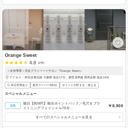
Orange Sweet
4.8
(2件)
＜女性専用＞完全プライベートサロン『Orange Sweet』
アクセス：JR京浜東北線 大森駅 徒歩17分、都営浅草線 西馬込駅 徒歩16分
◎ 本日空席あり
楽天スーパーDEAL
ポイントが貯まる・使える
スペシャルメニュー
後日【809円】相当ポイントバック／毛穴＆ブラ
￥8,900
女性
イトニングフェイシャル70分
¥9900→￥8,900（ハンド＆ミントドライヘッドス
パ付き
すべてのスペシャルメニューを見る