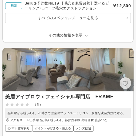
Bellute予約数No.1★【毛穴＆肌質改善】選べるピ
￥12,800
初回
ーリング×1パーツ毛穴エクストラクション
すべてのスペシャルメニューを見る
その他の情報を表示
美眉アイブロウｘフェイシャル専門店 FRAME
-
(-件)
品川駅から徒歩4分、23時まで営業のプライベートサロン。多様な決済方法に対応。
アクセス：JR山手線 品川駅 徒歩4分、都営浅草線 高輪台駅 徒歩15分
◎ 本日空席あり
ポイントが貯まる・使える
メンズ歓迎