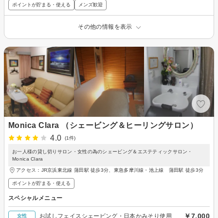
ポイントが貯まる・使える
メンズ歓迎
その他の情報を表示
Monica Clara （シェービング＆ヒーリングサロン）
4.0
(1件)
お一人様の貸し切りサロン・女性の為のシェービング＆エステティックサロン・
Monica Clara
アクセス：JR京浜東北線 蒲田駅 徒歩3分、東急多摩川線・池上線 蒲田駅 徒歩3分
ポイントが貯まる・使える
スペシャルメニュー
￥7,000
お試しフェイスシェービング・日本かみそり使用
女性