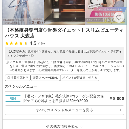
【本格痩身専門店◇骨盤ダイエット】スリムビューティ
ハウス 大森店
4.5
(1件)
【大森駅チカ】夏本番!!＼痩せたい方大歓迎／骨盤に着目した本気ダイエットでボディ
メイクをサポート◎
アクセス：大森駅より徒歩1分／他 大森海岸駅、JR大森駅山王北口を出て左手の階段
を上り、通りに出て左に進むと、蕎麦屋と「CAFE de CRIE」の間にステーションBO
Xの通路があります。その通路の奥のエレベーターを使って上がり、4Fになります。
◎ 本日空席あり
楽天スーパーDEAL
ポイントが貯まる・使える
スペシャルメニュー
【毛穴・ツヤ印象】毛穴洗浄×コラーゲン配合の保
￥8,000
初回
湿ケアで心地よさを目指す◎50分¥8000
すべてのスペシャルメニューを見る
その他の情報を表示