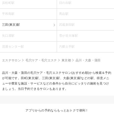
浜松町駅
日の出駅
平和島駅
馬込駅
三田(東京)駅
武蔵新田駅
矢口渡駅
雪が谷大塚駅
流通センター駅
六郷土手駅
エステサロン
毛穴ケア・毛穴エステ
東京都
品川・大森・蒲田
品川・大森・蒲田の
毛穴ケア・毛穴エステ
サロン(おすすめ順)から検索＆予約
が可能です。田町(東京)駅、三田(東京)駅、大森(東京)駅などの駅、得意メニ
ューや豊富な施設・サービスなどの条件から自分にピッタリの施術を見つけ
ましょう。当日予約できるサロンもあります。
アプリからの予約ならもっとおトクで便利！