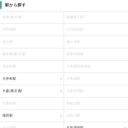
駅から探す
青海(東京)駅
青物横丁駅
赤羽橋駅
穴守稲荷駅
池上駅
鵜の木駅
梅屋敷(東京)駅
荏原中延駅
荏原町駅
大井競馬場前駅
大井町駅
大鳥居駅
大森(東京)駅
大森海岸駅
大森町駅
御嶽山駅
蒲田駅
北品川駅
久が原駅
京急蒲田駅