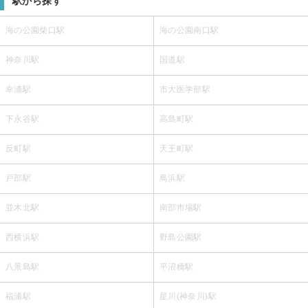
駅から探す
海の公園柴口駅
海の公園南口駅
神奈川駅
国道駅
幸浦駅
市大医学部駅
下永谷駅
高島町駅
反町駅
天王町駅
戸部駅
鳥浜駅
並木北駅
南部市場駅
西横浜駅
野島公園駅
八景島駅
平沼橋駅
福浦駅
星川(神奈川)駅