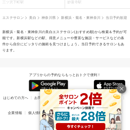
三ツ沢下町駅
妙蓮寺駅
エステサロン
美白
神奈川県
新横浜・菊名・東神奈川
当日予約歓迎
新横浜・菊名・東神奈川の
美白エステ
サロン(おすすめ順)から検索＆予約が可
能です。新横浜駅などの駅、得意メニューや豊富な施設・サービスなどの条
件から自分にピッタリの施術を見つけましょう。当日予約できるサロンもあ
ります。
アプリからの予約ならもっとおトクで便利！
はじめての方へ
お問い合わせ
ヘルプ
リリース情報
利用規約
掲載ご希望のサロン様
企業情報
個人情報保護方針
楽天のサービス一覧
アプリ一覧
© Rakuten Group, Inc.