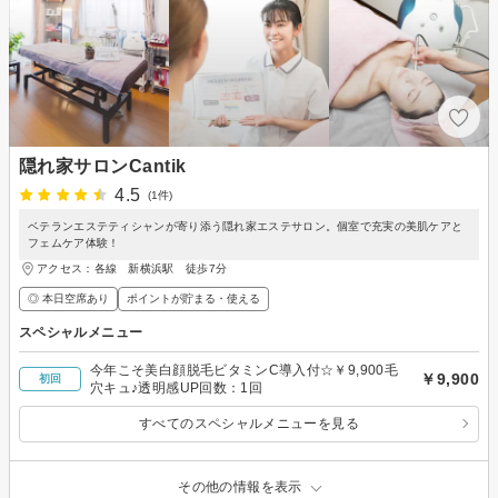
隠れ家サロンCantik
4.5
(1件)
ベテランエステティシャンが寄り添う隠れ家エステサロン。個室で充実の美肌ケアと
フェムケア体験！
アクセス：各線 新横浜駅 徒歩7分
◎ 本日空席あり
ポイントが貯まる・使える
スペシャルメニュー
今年こそ美白顔脱毛ビタミンC導入付☆￥9,900毛
￥9,900
初回
穴キュ♪透明感UP回数：1回
すべてのスペシャルメニューを見る
その他の情報を表示