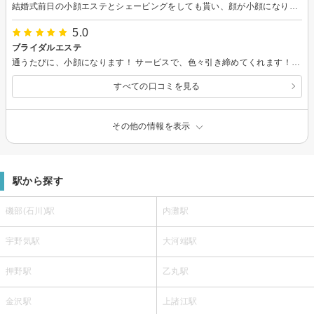
結婚式前日の小顔エステとシェービングをしても貰い、顔が小顔になり、綺麗にシェービングしていただきました！ 当日は、友達やメイクスタイリストさんにも肌が前より綺麗になったと褒められたました！ ブライダルエステおすすめです！！
5.0
ブライダルエステ
通うたびに、小顔になります！ サービスで、色々引き締めてくれます！ リーズナブルで通いやすいです！
すべての口コミを見る
その他の情報を表示
駅から探す
磯部(石川)駅
内灘駅
宇野気駅
大河端駅
押野駅
乙丸駅
金沢駅
上諸江駅