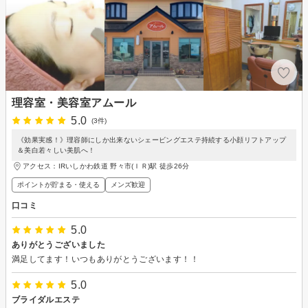
理容室・美容室アムール
5.0
(3件)
《効果実感！》理容師にしか出来ないシェービングエステ持続する小顔リフトアップ
＆美白若々しい美肌へ！
アクセス：IRいしかわ鉄道 野々市(ＩＲ)駅 徒歩26分
ポイントが貯まる・使える
メンズ歓迎
口コミ
5.0
ありがとうございました
満足してます！いつもありがとうございます！！
5.0
ブライダルエステ