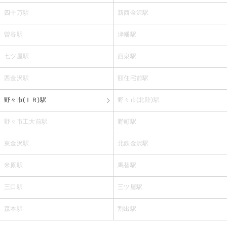
四十万駅
新西金沢駅
曽谷駅
津幡駅
七ツ屋駅
西泉駅
西金沢駅
額住宅前駅
野々市(ＩＲ)駅
野々市(北陸)駅
野々市工大前駅
野町駅
東金沢駅
北鉄金沢駅
米原駅
馬替駅
三口駅
三ツ屋駅
森本駅
割出駅