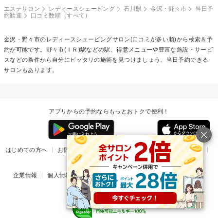
エステサロン
レディースシェービング
石川県
金沢・野々市
当日予
約歓迎
口コミ数順（すべて）
金沢・野々市の
レディースシェービング
サロン(口コミが多い順)から検索＆予
約が可能です。野々市(ＩＲ)駅などの駅、得意メニューや豊富な施設・サービ
スなどの条件から自分にピッタリの施術を見つけましょう。当日予約できる
サロンもあります。
アプリからの予約ならもっとおトクで便利！
はじめての方へ
お問い合わせ
ヘルプ
リリース情報
利用規約
掲載ご希望のサロン様
企業情報
個人情報保護方針
楽天のサービス一覧
アプリ一覧
© Rakuten Group, Inc.