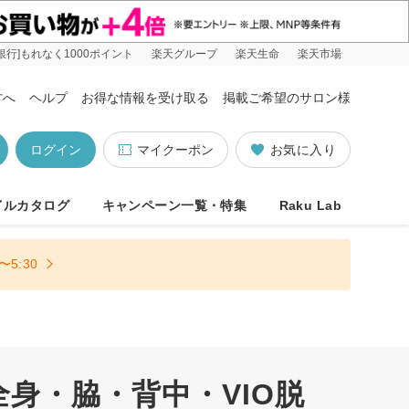
銀行]もれなく1000ポイント
楽天グループ
楽天生命
楽天市場
方へ
ヘルプ
お得な情報を受け取る
掲載ご希望のサロン様
ログイン
マイクーポン
お気に入り
イルカタログ
キャンペーン一覧・特集
Raku Lab
5:30
身・脇・背中・VIO脱