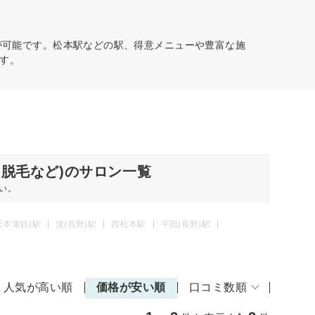
が可能です。松本駅などの駅、得意メニューや豊富な施
す。
O脱毛など)のサロン一覧
い。
松本電鉄)駅
渚(長野)駅
西松本駅
平田(長野)駅
人気が高い順
価格が安い順
口コミ数順