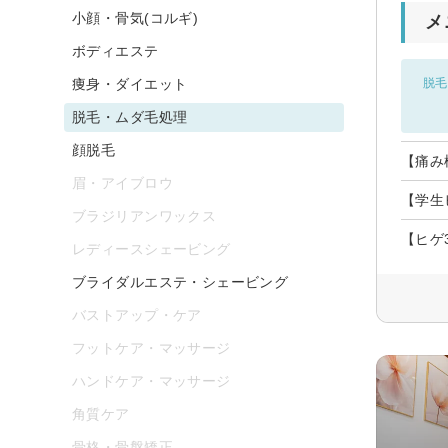
小顔・骨気(コルギ)
メ
ボディエステ
痩身・ダイエット
脱毛
脱毛・ムダ毛処理
顔脱毛
【痛み
眉・アイブロウ
【学生
ブラジリアンワックス
【ヒゲ
レディースシェービング
ブライダルエステ・シェービング
バストアップ・ケア
フットケア・マッサージ
ハンドケア・マッサージ
角質ケア
骨格・骨盤矯正