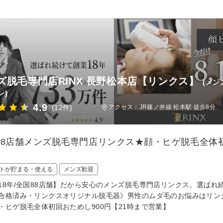
ズ脱毛専門店RINX 長野松本店【リンクス】
(メン
ン)
4.9
(12件)
アクセス：JR篠ノ井線 松本駅 徒歩8分
88店舗メンズ脱毛専門店リンクス★顔・ヒゲ脱毛全体初
トが貯まる・使える
メンズ歓迎
18年/全国88店舗】だから安心のメンズ脱毛専門店リンクス。選ば
合格済み・リンクスオリジナル脱毛器》男性のムダ毛のお悩みはリン
・ヒゲ脱毛全体初回おためし900円【21時まで営業】