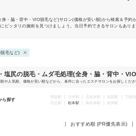
全身・脇・背中・VIO脱毛など)
サロン(価格が安い順)から検索＆予約
分にピッタリの施術を見つけましょう。当日予約できるサロンもありま
O脱毛など)
・塩尻の脱毛・ムダ毛処理(全身・脇・背中・VI
め順や人気順、価格が安い順などから、条件に合ったエステサロンをお探しくださ
岡谷駅
川岸駅
北松本駅
塩尻駅
下島(
から探す
広丘駅
松本駅
南松本駅
村井駅
おすすめ順 (PR優先表示)