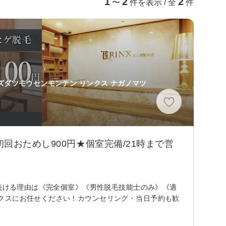
1
2
2
〜
件を表示 / 全
件
ズダツモウセンモンテン リンクス ナガノマツ
回おためし900円★個室完備/21時まで営
れ続ける理由は《完全個室》《男性脱毛技能士のみ》《適
クスにお任せください！カウンセリング・当日予約も歓