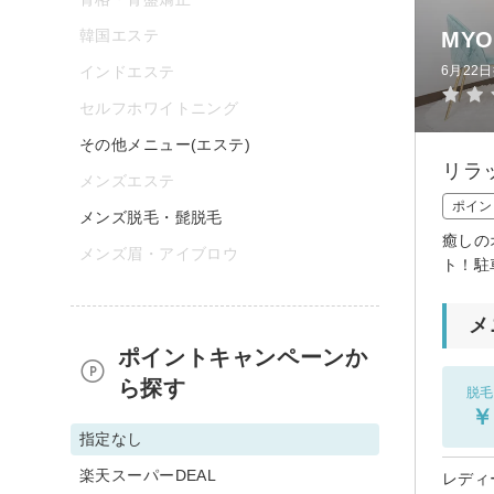
韓国エステ
MYO 
インドエステ
6月22
セルフホワイトニング
その他メニュー(エステ)
リラ
メンズエステ
ポイン
メンズ脱毛・髭脱毛
癒しの
メンズ眉・アイブロウ
ト！駐
メ
ポイントキャンペーンか
ら探す
脱毛
￥
指定なし
楽天スーパーDEAL
レディ