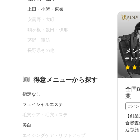
上田・小諸・東御
安曇野・大町
駒ヶ根・飯田・伊那
茅野・諏訪
メン
長野県その他
モトテ
得意メニューから探す
全国
指定なし
業
フェイシャルエステ
ポイン
毛穴ケア・毛穴エステ
【創業
合審査
美白
迎◎顔
エイジングケア・リフトアップ