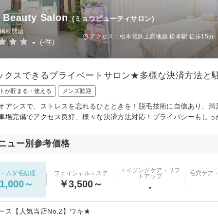
Beauty Salon
(ミョウビューティサロン)
日掲載開始
アクセス：松本電鉄上高地線 松本駅 徒歩15分
-
(-件)
ックスできるプライベートサロン★多様な決済方法と
トが貯まる・使える
メンズ歓迎
オアシスで、ストレスを忘れるひとときを！脱毛技術に自信あり、満
車場完備でアクセス良好、様々な決済方法対応！プライバシーもしっ
ニュー別参考価格
エイジングケア・リフ
・ムダ毛処理
フェイシャルエステ
毛穴ケア
トアップ
1,000～
￥3,500～
-
ース【人気当店No.2】ワキ★