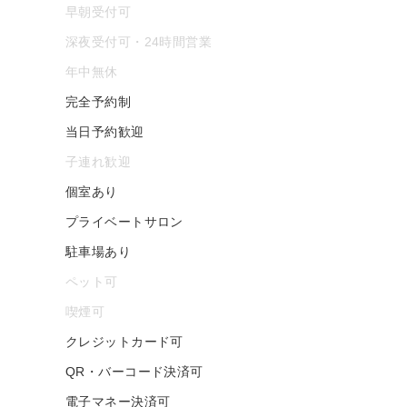
早朝受付可
深夜受付可・24時間営業
年中無休
完全予約制
当日予約歓迎
子連れ歓迎
個室あり
プライベートサロン
駐車場あり
ペット可
喫煙可
クレジットカード可
QR・バーコード決済可
電子マネー決済可