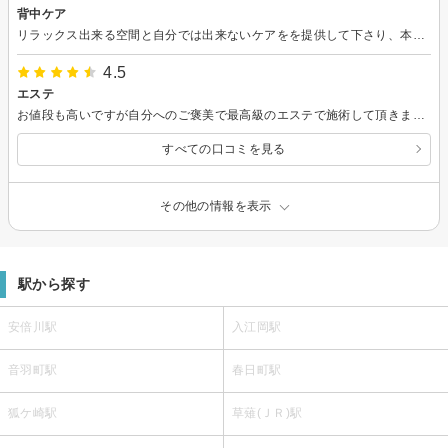
背中ケア
リラックス出来る空間と自分では出来ないケアをを提供して下さり、本当に助かりました😊ありがとうございました
4.5
エステ
お値段も高いですが自分へのご褒美で最高級のエステで施術して頂きましたが大満足でした。技術が素晴らしいしお顔そりが気持ちがいいのが大好きです！
すべての口コミを見る
その他の情報を表示
駅から探す
安倍川駅
入江岡駅
音羽町駅
春日町駅
狐ケ崎駅
草薙(ＪＲ)駅