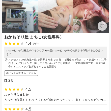
おかおそり屋 まちこ(女性専科）
4.4
(7件)
シェービングは極上のスキンケア★一度シェービングの心地良さを体験するとやみつ
きに…
アクセス：JR東海道本線 静岡駅より車で13分 （国道362号線）、・静清バイパス千
代（せんだい)インター降りて３分わらべこども園隣り ・安西橋服織方面（国道362
号）ミニストップ右折わらべこども園隣り
ポイントが貯まる・使える
口コミ
4.5
スッキリしました
うっかり寝落ちしちゃうくらい心地よかったです。 顔もツルツルピッカピカになりました。
4.5