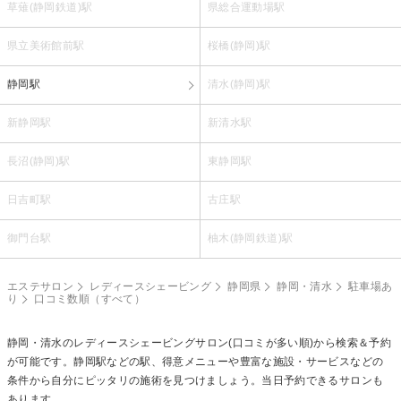
草薙(静岡鉄道)駅
県総合運動場駅
県立美術館前駅
桜橋(静岡)駅
静岡駅
清水(静岡)駅
新静岡駅
新清水駅
長沼(静岡)駅
東静岡駅
日吉町駅
古庄駅
御門台駅
柚木(静岡鉄道)駅
エステサロン
レディースシェービング
静岡県
静岡・清水
駐車場あ
り
口コミ数順（すべて）
静岡・清水の
レディースシェービング
サロン(口コミが多い順)から検索＆予約
が可能です。静岡駅などの駅、得意メニューや豊富な施設・サービスなどの
条件から自分にピッタリの施術を見つけましょう。当日予約できるサロンも
あります。