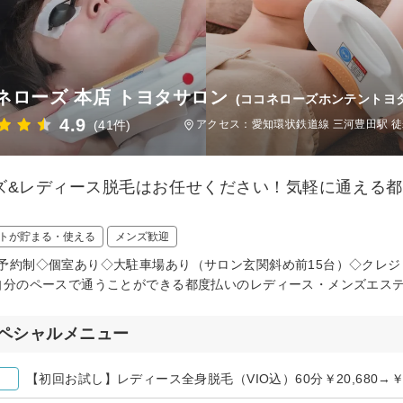
ネローズ 本店 トヨタサロン
(ココネローズホンテントヨ
4.9
(41件)
アクセス：愛知環状鉄道線 三河豊田駅 徒
ズ&レディース脱毛はお任せください！気軽に通える
トが貯まる・使える
メンズ歓迎
予約制◇個室あり◇大駐車場あり（サロン玄関斜め前15台）◇クレジッ
自分のペースで通うことができる都度払いのレディース・メンズエス
ペシャルメニュー
【初回お試し】レディース全身脱毛（VIO込）60分￥20,680→￥1