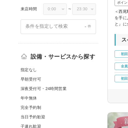
ポイン
来店時間
〜
＜西尾
を手に
と』に
-
条件を指定して検索
件
ス
初回
設備・サービスから探す
全員
指定なし
初回
早朝受付可
深夜受付可・24時間営業
年中無休
完全予約制
当日予約歓迎
子連れ歓迎