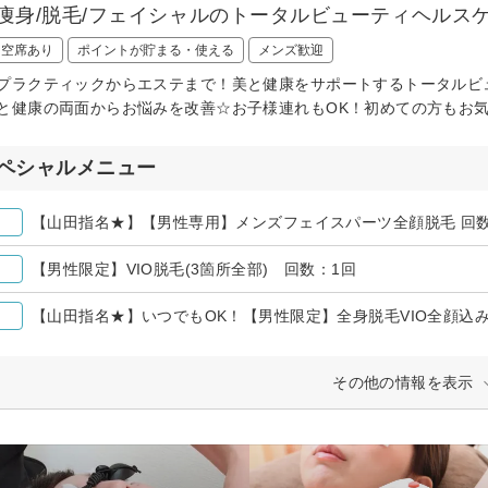
/痩身/脱毛/フェイシャルのトータルビューティヘルスケ
日空席あり
ポイントが貯まる・使える
メンズ歓迎
プラクティックからエステまで！美と健康をサポートするトータルビ
と健康の両面からお悩みを改善☆お子様連れもOK！初めての方もお気
ペシャルメニュー
【山田指名★】【男性専用】メンズフェイスパーツ全顔脱毛 回数
【男性限定】VIO脱毛(3箇所全部) 回数：1回
【山田指名★】いつでもOK！【男性限定】全身脱毛VIO全顔込
その他の情報を表示