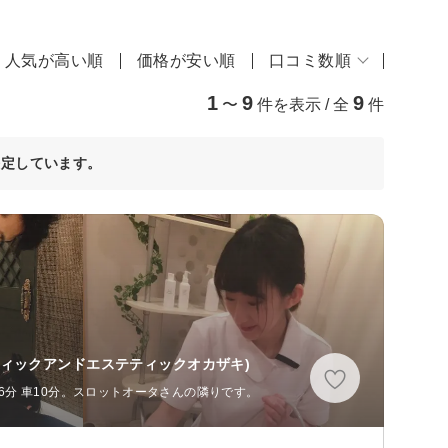
人気が高い順
価格が安い順
口コミ数順
1
9
9
〜
件を表示 / 全
件
決定しています。
ティックアンドエステティックオカザキ)
6分 車10分。スロットオータさんの隣りです。