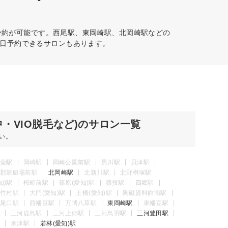
予約が可能です。西尾駅、東岡崎駅、北岡崎駅などの
日予約できるサロンもあります。
・VIO脱毛など)のサロン一覧
い。
覚駅
岡崎駅
岡崎公園前駅
男川駅
貝津駅
郡競艇場前駅
北岡崎駅
北新川駅
北野桝塚駅
知)駅
桜町前駅
篠原(愛知)駅
猿投駅
四郷駅
竹村駅
大門(愛知)駅
土橋(愛知)駅
陶磁資料館南駅
尾口駅
西幡豆駅
万博八草駅
東岡崎駅
東幡豆駅
三河鹿島駅
三河上郷駅
三河鳥羽駅
三河豊田駅
米津駅
若林(愛知)駅