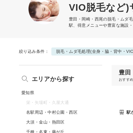
VIO脱毛など)
豊田・岡崎・西尾の
脱毛・ムダ毛
駅、得意メニューや豊富な施設
絞り込み条件：
脱毛・ムダ毛処理(全身・脇・背中・VI
豊田
エリアから探す
おすす
愛知県
栄・矢場町・久屋大通
名駅周辺・中村公園・西区
駅
大須・金山・熱田区
千種・名東・藤が丘