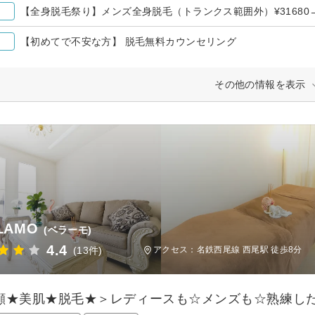
【全身脱毛祭り】メンズ全身脱毛（トランクス範囲外）¥31680→¥
【初めてで不安な方】 脱毛無料カウンセリング
その他の情報を表示
LAMO
(ベラーモ)
4.4
(13件)
アクセス：名鉄西尾線 西尾駅 徒歩8分
顔★美肌★脱毛★＞レディースも☆メンズも☆熟練した