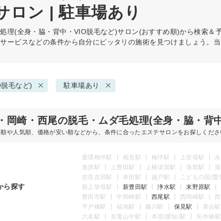
サロン | 駐車場あり
処理(全身・脇・背中・VIO脱毛など)
サロン(おすすめ順)から検索＆
・サービスなどの条件から自分にピッタリの施術を見つけましょう。当
O脱毛など)
駐車場あり
・岡崎・西尾の脱毛・ムダ毛処理(全身・脇・背中
め順や人気順、価格が安い順などから、条件に合ったエステサロンをお探しくださ
愛環梅坪駅
相見駅
梅坪駅
上挙母駅
永
形原駅
上豊田駅
上横須賀駅
蒲郡駅
蒲
吉良吉田駅
幸田駅
越戸駅
こどもの国(愛
から探す
新上挙母駅
新豊田駅
浄水駅
末野原駅
豊田市駅
中岡崎駅
西尾駅
西岡崎駅
西
平戸橋駅
福地駅
藤川駅
保見駅
美合駅
六名駅
名電山中駅
本宿(愛知)駅
矢作橋駅