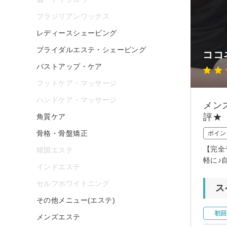
ブラジリアンワックス
レディースシェービング
ブライダルエステ・シェービング
ココ
バストアップ・ケア
フットケア・マッサージ
ハンドケア・マッサージ
メン
評★
角質ケア
骨格・骨盤矯正
ポイン
【完全
韓国エステ
軽に♪
インドエステ
セルフホワイトニング
ス
その他メニュー(エステ)
初回
メンズエステ