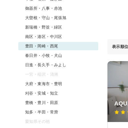
御器所・八事・赤池
大曽根・守山・尾張旭
新瑞橋・野並・緑区
南区・港区・中川区
豊田・岡崎・西尾
表示順
春日井・小牧・犬山
日進・長久手・みよし
一宮・稲沢・清洲
大府・東海市・豊明
刈谷・安城・知立
豊橋・豊川・田原
AQUA
知多・半田・常滑
愛知県その他