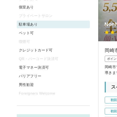
個室あり
プライベートサロン
Non
駐車場あり
ペット可
喫煙可
岡崎
クレジットカード可
QR・バーコード決済可
ポイン
岡崎市
電子マネー決済可
導きま
バリアフリー
男性歓迎
ス
Foreigners Welcome
初回
初回