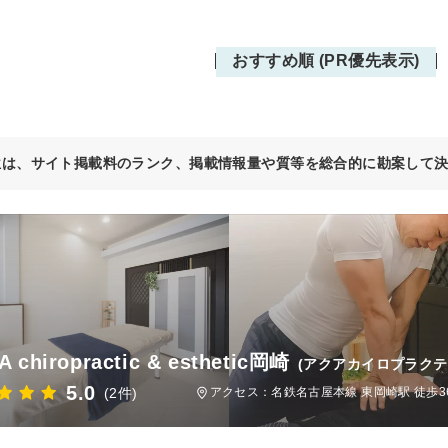
おすすめ順 (PR優先表示)
位は、サイト掲載料のランク、掲載情報量や質等を総合的に勘案して
 chiropractic & esthetic岡崎
(アクアカイロプラク
5.0
(2件)
アクセス：名鉄名古屋本線 東岡崎駅 徒歩3