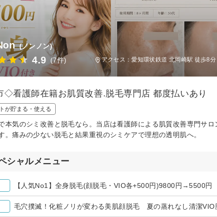
Non
(ノンノン)
4.9
(7件)
アクセス：愛知環状鉄道 北岡崎駅 徒歩8分
市◇看護師在籍お肌質改善.脱毛専門店 都度払いあり
トが貯まる・使える
で本気のシミ改善と脱毛なら。当店は看護師による肌質改善専門サロ
す。痛みの少ない脱毛と結果重視のシミケアで理想の透明肌へ。
ペシャルメニュー
【人気No1】全身脱毛(顔脱毛・VIO各+500円)9800円→550
毛穴撲滅！化粧ノリが変わる美肌顔脱毛 夏の蒸れなし清潔VIO