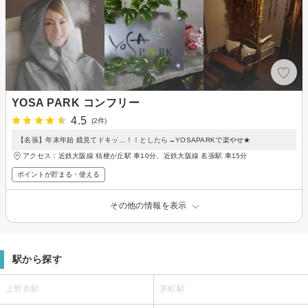
YOSA PARK コンフリー
4.5
(2件)
【名張】年末年始 鏡見てドキッ…！！としたら→YOSAPARKで楽やせ★
アクセス：近鉄大阪線 桔梗が丘駅 車10分、近鉄大阪線 名張駅 車15分
ポイントが貯まる・使える
その他の情報を表示
駅から探す
上野市駅
茅町駅