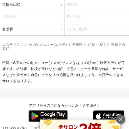
桔梗が丘駅
桑町駅
佐那具駅
四十九駅
名張駅
丸山(三重)駅
エステサロン
その他メニュー(エステ)
三重県
伊賀・名張
当日予約
歓迎
伊賀・名張の
その他メニュー(エステ)
サロン(おすすめ順)から検索＆予約が可
能です。名張駅、桔梗が丘駅などの駅、得意メニューや豊富な施設・サービ
スなどの条件から自分にピッタリの施術を見つけましょう。当日予約できる
サロンもあります。
アプリからの予約ならもっとおトクで便利！
はじめての方へ
お問い合わせ
ヘルプ
リリース情報
利用規約