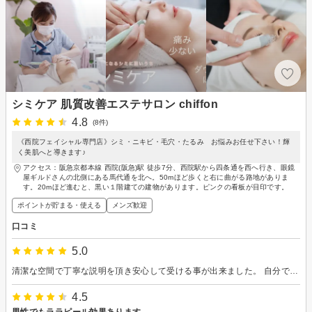
シミケア 肌質改善エステサロン chiffon
4.8
(8件)
《西院フェイシャル専門店》シミ・ニキビ・毛穴・たるみ お悩みお任せ下さい！輝
く美肌へと導きます♪
アクセス：阪急京都本線 西院(阪急)駅 徒歩7分、西院駅から四条通を西へ行き、眼鏡
屋ギルドさんの北側にある馬代通を北へ。50mほど歩くと右に曲がる路地がありま
す。20mほど進むと、黒い１階建ての建物があります。ピンクの看板が目印です。
ポイントが貯まる・使える
メンズ歓迎
口コミ
5.0
清潔な空間で丁寧な説明を頂き安心して受ける事が出来ました。 自分でもツヤツヤになりびっくりしてます。 年齢であきらめる事なく気持ちも前向きになれますね。
4.5
男性でもララピール効果あります