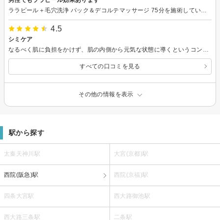
ララピール＋毛穴洗浄 パック＆デコルテマッサージ 75分を施術していただきました。 毛穴洗浄はしっかり毛穴の皮脂汚れが取れます。ララピールも、施術後は顔にツヤが出て明るくなったような印象です。男性はデコルテマッサージの代わりに首や肩のマッサージを最後に施術していただけます。ブライダルエステとして利用させていただきましたが気持ち良く当日が迎えられそうです。ありがとうございました！
4.5
シミケア
なるべく肌に負担をかけず、肌の内側から元気な状態に導くというコンセプトが気に入ったことと、気になっているシミを少しでも薄くしたいという思いもあって伺いました。シミについては1週間経って何となく薄くなったかな？という箇所はありますが、かさぶたが剥がれて明らかに薄くなってる！という風にはなりませんでした。やはり何回か施術を受けて結果が出るということなのでしょう。施術後の肌のトーンアップと滑らかさについては実感があり、もっちり感は数日続きました。何度か続けてシミが薄くなること、肌の調子が整うことを期待しています。店内のムード、技術や接客もよかったです。初めてなので緊張しましたが、あっという間の90分でした。
すべての口コミを見る
その他の情報を表示
駅から探す
太秦天神川駅
大宮(京都)駅
西院(阪急)駅
西院(京福)駅
四条大宮駅
西大路御池駅
西大路三条駅
二条駅