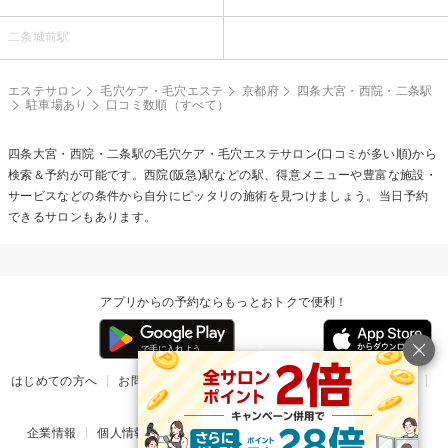
二条城前駅
エステサロン
毛穴ケア・毛穴エステ
京都府
四条大宮・西院・二条駅
駐車場あり
口コミ数順（すべて）
四条大宮・西院・二条駅の
毛穴ケア・毛穴エステ
サロン(口コミが多い順)から
検索＆予約が可能です。西院(阪急)駅などの駅、得意メニューや豊富な施設・
サービスなどの条件から自分にピッタリの施術を見つけましょう。当日予約
できるサロンもあります。
アプリからの予約ならもっとおトクで便利！
はじめての方へ
お問い合わせ
ヘルプ
リリース情報
利用規約
掲載ご希望のサロン様
企業情報
個人情報保護方針
楽天のサービス一覧
アプリ一覧