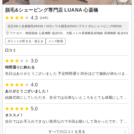
脱毛&シェービング専門店 LUANA 心斎橋
4.3
(24件)
当日OK☆全身脱毛¥5000 / VIO＋ワキ脱毛¥2500 /ブライダルシェービング¥9500
アクセス：御堂筋線 心斎橋駅 徒歩5分、大阪メトロ長堀鶴見緑地線 長堀橋駅 徒歩5分
ポイントが貯まる・使える
メンズ歓迎
口コミ
3.0
時間通りに終わる
先日はありがとうございました 予定時間通り30分ほどで施術が終わりました 口コミには、数名の人が痛くなかったと書かれていましたが、私は痛く感じたのと脱毛器を当てられた首の角度によって焦げ臭い時もありました 次回予約はせずに検討したいと思います 来店した日がお盆時期で建物の入り口が閉まっていたので近くのインターフォンを押すと開けてくれます
4.0
ありがとうございました！
結婚式前にしていただき、自分では出来ないところをとても綺麗にしていただきました。 また一階で受付があるのも安心しました。 ありがとうございました。
5.0
オススメ！
自分ではお手入れできない箇所なので今回お願いして良かったです。丁寧な施術で安心してお任せできました。
すべての口コミを見る