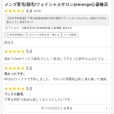
メンズ育毛/脱毛/フェイシャルサロンjoieange心斎橋店
4.8
(47件)
【当日予約歓迎】丁寧な接客&技術◎完全個室でアットホームなサロン♪初めての方も
安心してご来店下さい!
アクセス：大阪市営地下鉄御堂筋線 心斎橋駅 徒歩2分
◎ 本日空席あり
ポイントが貯まる・使える
メンズ歓迎
口コミ
5.0
初めてのvioワックス脱毛でした！ 担当して下さった田中さんがとても話しやすく、緊張せずに施術を受けられました。 お値段もリーズナブルで、オススメです。 痛みは若干ありますが、痛みに弱い方ですがなんとか我慢できました。
5.0
良かったです。
60分のワックスで予約しました。 サロンの雰囲気は良く落ち着いて施術が受けられます。ストレスはゼロでした。 担当の方も時折会話をしながら進めてくれてリラックスして施術を受けられました。 仕上がりも最初のオーダーどうりいい感じになりとても満足でした。帰りに時計を見たらちょうど60分だったので何気に凄いなあと思いました。
5.0
ワックス脱毛
丁寧な対応で会話も楽しくまたリピしたいです。
すべての口コミを見る