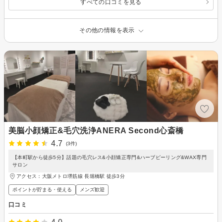
すべての口コミを見る
その他の情報を表示
美脳小顔矯正&毛穴洗浄ANERA Second心斎橋
4.7
(3件)
【本町駅から徒歩5分】話題の毛穴レス&小顔矯正専門&ハーブピーリング&WAX専門
サロン
アクセス：大阪メトロ堺筋線 長堀橋駅 徒歩3分
ポイントが貯まる・使える
メンズ歓迎
口コミ