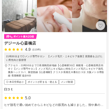
デジール心斎橋店
4.9
(113件)
21時30分まで◎メンズ専門サロン 【メンズ毛穴・ニキビケア改善】清潔感を上げた
い男性向け肌管理
アクセス：21時30分まで◎長堀鶴見緑地線【心斎橋駅3分】南船場・心斎橋筋商店街
すぐ【メンズ専門サロン】メンズ毛穴ニキビ悩みに特化◎メンズ毛穴ニキビケア脱毛
痩身ヘッドスパ、御堂筋線【心斎橋駅】クリスタ長堀北８番出口３分 大阪メトロ堺筋
線 長堀橋駅 徒歩6分
◎ 本日空席あり
ポイントが貯まる・使える
メンズ歓迎
口コミ
5.0
ヒゲ脱毛で通い始めてからニキビなどの肌荒れも減りました。頬や鼻の毛穴も目立たなくなりました。おすすめのサロンです。