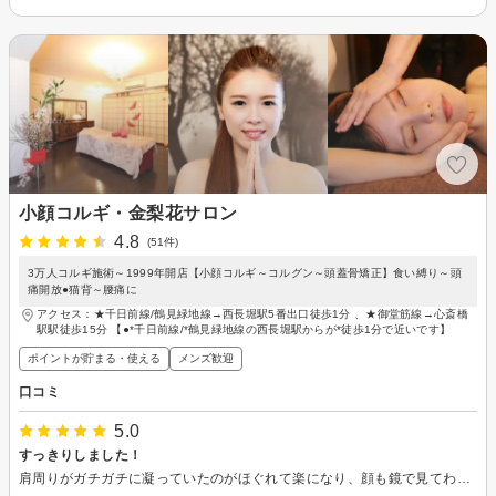
小顔コルギ・金梨花サロン
4.8
(51件)
3万人コルギ施術～1999年開店【小顔コルギ～コルグン～頭蓋骨矯正】食い縛り～頭
痛開放●猫背～腰痛に
アクセス：★千日前線/鶴見緑地線→西長堀駅5番出口徒歩1分 、★御堂筋線→心斎橋
駅駅徒歩15分 【●*千日前線/*鶴見緑地線の西長堀駅からが*徒歩1分で近いです】
ポイントが貯まる・使える
メンズ歓迎
口コミ
5.0
すっきりしました！
肩周りがガチガチに凝っていたのがほぐれて楽になり、顔も鏡で見てわかるくらい小さくなりました！ また来たいと思います！