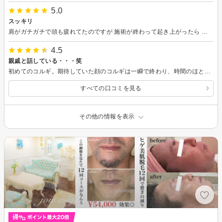
5.0
スッキリ
肩がガチガチで頭も疲れてたのですが 施術が終わって起き上がったら すごくすっきりしてて 身体がすごく軽くなって頭もすっかりして びっくりしました。 とても親切にしていただきました。また行きます。よろしくお願いします。
4.5
親戚と話している・・・笑
初めてのコルギ。期待していた顔のコルギは一瞬で終わり、時間のほとんどは頭と体に使われました（こんなものかどうか初めてなのでわかりません）施術より何よりおしゃべりが楽しくて100分が一瞬で終わりまるで親戚の叔母と話しているかのようでした笑 また時間ができたら施術に集中して受けに行きたいと思います。ありがとうございました（＾＾）
すべての口コミを見る
その他の情報を表示