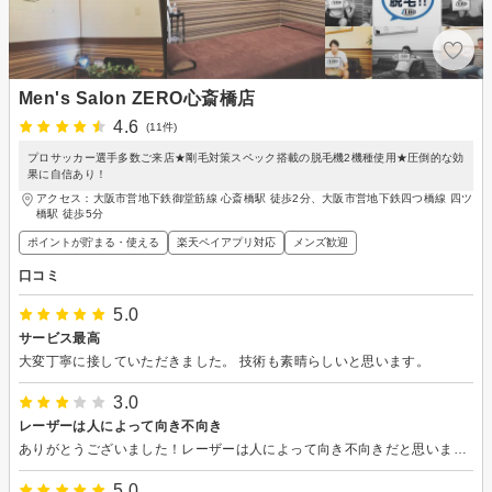
Men's Salon ZERO心斎橋店
4.6
(11件)
プロサッカー選手多数ご来店★剛毛対策スペック搭載の脱毛機2機種使用★圧倒的な効
果に自信あり！
アクセス：大阪市営地下鉄御堂筋線 心斎橋駅 徒歩2分、大阪市営地下鉄四つ橋線 四ツ
橋駅 徒歩5分
ポイントが貯まる・使える
楽天ペイアプリ対応
メンズ歓迎
口コミ
5.0
サービス最高
大変丁寧に接していただきました。 技術も素晴らしいと思います。
3.0
レーザーは人によって向き不向き
ありがとうございました！レーザーは人によって向き不向きだと思いました。
5.0