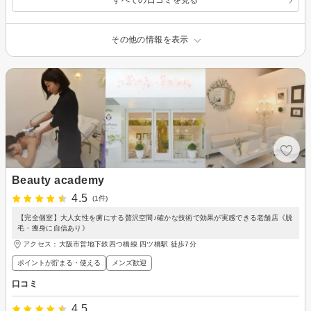
すべての口コミを見る
その他の情報を表示
Beauty academy
4.5
(1件)
【完全個室】大人女性を虜にする贅沢空間♪確かな技術で効果が実感できる老舗店《脱
毛・痩身に自信あり》
アクセス：大阪市営地下鉄四つ橋線 四ツ橋駅 徒歩7分
ポイントが貯まる・使える
メンズ歓迎
口コミ
4.5