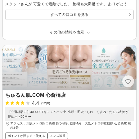
スタッフさんが 可愛くて素敵でした。 施術も大満足です。 ありがとうございました。
すべての口コミを見る
その他の情報を表示
ちゅるん肌.COM 心斎橋店
4.4
(12件)
【心斎橋駅３】30％OFFキャンペーン中♪小顔・毛穴・しわ・くすみ・たるみ改善が
得意♪4,400円〜
アクセス：大阪メトロ四つ橋線 四ツ橋駅 徒歩4分、大阪メトロ御堂筋線 心斎橋駅 徒
歩3分
ポイントが貯まる・使える
メンズ歓迎