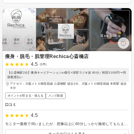
痩身・脱毛・肌管理Rechica心斎橋店
4.5
(1件)
【心斎橋駅2分】痩身キャビテーションor吸引×深部ラジオ波 60分／初回5,000円〜同
額都度払い
アクセス：大阪メトロ御堂筋線 心斎橋駅 徒歩2分、大阪メトロ御堂筋線 本町駅 徒歩
８分
ポイントが貯まる・使える
メンズ歓迎
口コミ
4.5
モニター価格で伺いましたが、想像以上に60分しっかり施術してもらえてこの値段は正直かなりお得だと思いました。 キャビ（または吸い上げ）と深部ラジオ波に加えて、オイルマッサージまで付いていて内容が充実しています。 初回モニターだったのでコースなど勧められるのかとビビっていたのですが都度払いなので無理なく通えるのも嬉しいポイントでした。 スタッフさんの対応も丁寧で安心感があり、価格以上の満足感があります。 ここなら続けて通えそうだなと思いました。 コスパ重視の方には特におすすめです。