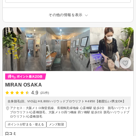
その他の情報を表示
MIRAN OSAKA
4.9
(21件)
全身脱毛(顔、VIO込)￥8,800/ハリウッドブロウリフト￥4950【都度払い/男女OK】
アクセス：大阪メトロ御堂筋線、長堀鶴見緑地線 心斎橋駅 徒歩2分 脱毛/ハリウッド
ブロウリフト/心斎橋脱毛、大阪メトロ四つ橋線 四ツ橋駅 徒歩2分 脱毛/ハリウッドブ
ロウリフト/心斎橋脱毛
ポイントが貯まる・使える
メンズ歓迎
口コミ