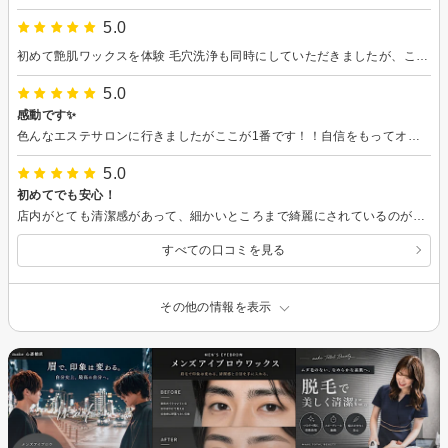
5.0
初めて艶肌ワックスを体験 毛穴洗浄も同時にしていただきましたが、こちらのものは洗浄力が高く施術後にはザラつきがなくなり艶々に！！感動しました。 サロンも清潔感があり担当者の方も丁寧で安心してお任せできました。 また伺いたいと思います。
5.0
感動です✨
色んなエステサロンに行きましたがここが1番です！！自信をもってオススメできます。
5.0
初めてでも安心！
店内がとても清潔感があって、細かいところまで綺麗にされているのが伝わりました。 カウンセリングも丁寧で、まつ毛の状態や好みに合わせて提案してくださり安心してお任せできました。 仕上がりは本当に大満足で、綺麗で感動です。 スタッフさんも話しやすくて居心地が良く、あっという間の時間でした！
すべての口コミを見る
その他の情報を表示