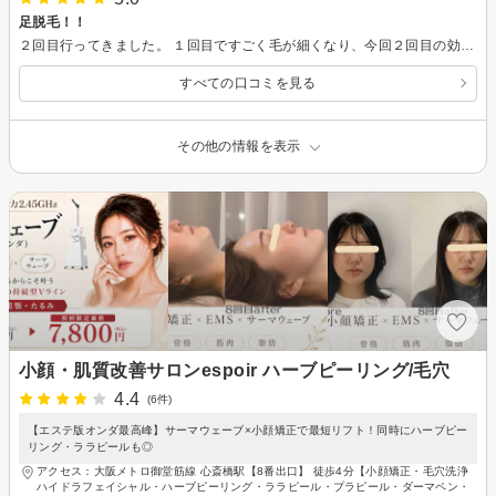
足脱毛！！
２回目行ってきました。 １回目ですごく毛が細くなり、今回２回目の効果がかなり楽しみです。 また、お店の人が話しやすいという点もかなり助かってます！！^ ^
すべての口コミを見る
その他の情報を表示
小顔・肌質改善サロンespoir ハーブピーリング/毛穴
4.4
(6件)
【エステ版オンダ最高峰】サーマウェーブ×小顔矯正で最短リフト！同時にハーブピー
リング・ララピールも◎
アクセス：大阪メトロ御堂筋線 心斎橋駅【8番出口】 徒歩4分【小顔矯正・毛穴洗浄
ハイドラフェイシャル・ハーブピーリング・ララピール・プラピール・ダーマペン・