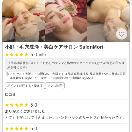
小顔・毛穴洗浄・美白ケアサロン SalonMori
5.0
(6件)
《長堀橋駅徒歩3分♪♪》こだわりのマシンと熟練のテクニック☆あなたの理想の美＆健
康を叶えます♪
アクセス：大阪メトロ堺筋線・大阪メトロ長堀鶴見緑地線 長堀橋駅5A出口徒歩3分日
本橋駅から徒歩10分、大阪メトロ御堂筋線 心斎橋駅 徒歩5分
ポイントが貯まる・使える
メンズ歓迎
口コミ
5.0
ありがとうございました
とても丁寧にして頂きました。 ハンドパックのサービスが良かったです。
5.0