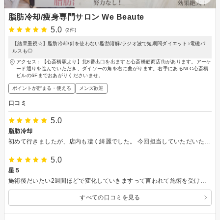
脂肪冷却/痩身専門サロン We Beaute
5.0
(2件)
【結果重視☆】脂肪冷却/針を使わない脂肪溶解/ラジオ波で短期間ダイエット♪電磁パ
ルスも◎
アクセス：【心斎橋駅より】北8番出口を出ますと心斎橋筋商店街があります。アーケ
ード通りを進んでいただき、ダイソーの角を右に曲がります。右手にあるNLC心斎橋
ビルの6Fまでおあがりくださいませ。
ポイントが貯まる・使える
メンズ歓迎
口コミ
5.0
脂肪冷却
初めて行きましたが、店内も凄く綺麗でした。 今回担当していただいた方は、カウンセリングも自分に合ったアドバイスをしてくれているんだなと感じる時間でした。 施術も丁寧で、結果を出すために全力を出してくれているんだという意思が伝わり受けて良かったと思いました。 家に帰っても、効果は続いていたのでしっかり自分の身体に合わせて施術してくださったのだと改めて感じることが出来ました。 今日はありがとうございました。
5.0
星５
施術後だいたい2週間ほどで変化していきますって言われて施術を受けましたが、翌日から発汗量がすごくてびっくりしました。 また、スタッフの方も話しやすく施術中も詳しい話を聞けてリラックスもできたしとても満足です。 急遽フェイシャルもお願いすると、お忙しい中対応してくださり本当にありがとうございました。 これから通わせて頂こうと思っています！
すべての口コミを見る