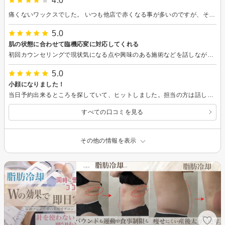
4.0
痛くないワックスでした。 いつも他店で赤くなる事が多いのですが、それもなくスピードも早くて驚きでした。
5.0
肌の状態に合わせて臨機応変に対応してくれる
初回カウンセリングで現状気になる点や興味のある施術などを話しながら、現在の私の肌状態に合わせて臨機応変に提案・対応していただきました。あと、お手入れの改善方法など無理なく続けられる内容で色々アドバイスいただけた事も良かったです。 施術中は会話も楽しくて、リラックスした状態で受けられました。小顔矯正も痛くなくて気持ち良かったです。 最近はおかげで気になっていた化粧のりも良くなってきた気がします。 肌質改善を目指して次回もよろしくお願い致します。
5.0
小顔になりました！
当日予約出来るところを探していて、ヒットしました。担当の方は話しやすく、美容のことを色々お話しでき、施術も丁寧にしていただき、気持ち良く過ごせました。
すべての口コミを見る
その他の情報を表示