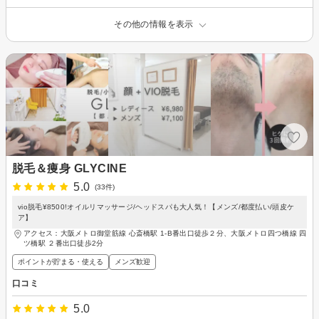
その他の情報を表示
脱毛＆痩身 GLYCINE
5.0
(33件)
vio脱毛¥8500!オイルリマッサージ/ヘッドスパも大人気！【メンズ/都度払い/頭皮ケ
ア】
アクセス：大阪メトロ御堂筋線 心斎橋駅 1-B番出口徒歩２分、大阪メトロ四つ橋線 四
ツ橋駅 ２番出口徒歩2分
ポイントが貯まる・使える
メンズ歓迎
口コミ
5.0