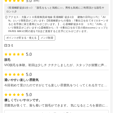
5.0
(6件)
《長堀橋駅徒歩1分♪♪》「脱毛をもっと気軽に♪♪」男性も気軽にご利用頂ける脱毛サ
ロン☆彡
アクセス：大阪メトロ長堀鶴見緑地線 長堀橋駅 徒歩1分 建物の目印は１Fに『JU
N』という喫茶店がございます♪【長堀橋駅からの場合：7番出口を出てすぐUターンす
ると右手側に富士通商ビルがございます。】、心斎橋駅徒歩６分 １Fに『JUN』と
いう喫茶店がございます♪心斎橋駅から：5・6番出口を出て目の前docomoショップと
PARIS MIKIの間の道を7分ほど直進すると左手にビルがございます。
ポイントが貯まる・使える
メンズ歓迎
口コミ
5.0
脱毛
VIO脱毛を体験。初回は少しチ クチクしましたが、スタッフが頻繁に声かけし てくれて安心できました。
5.0
通いやすい楽しい雰囲気
今回初めて受けたのですがとても楽しい雰囲気をつくってくれる方でとても楽しかったです！また行きたいと思いました！
5.0
優しくていいサロンです。
雰囲気が良くて、落ち着いて脱毛ができます。 気になるところを親切に答えてくれます。