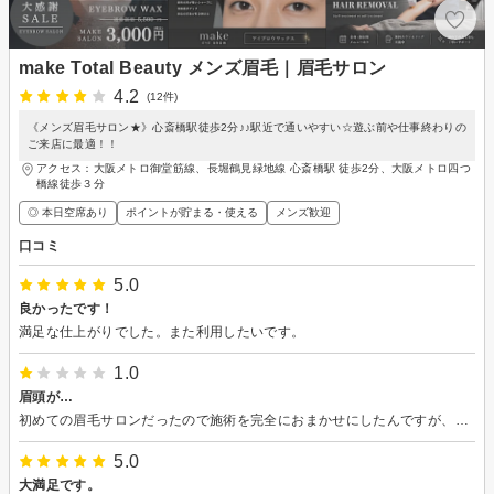
make Total Beauty メンズ眉毛｜眉毛サロン
4.2
(12件)
《メンズ眉毛サロン★》心斎橋駅徒歩2分♪♪駅近で通いやすい☆遊ぶ前や仕事終わりの
ご来店に最適！！
アクセス：大阪メトロ御堂筋線、長堀鶴見緑地線 心斎橋駅 徒歩2分、大阪メトロ四つ
橋線徒歩３分
◎ 本日空席あり
ポイントが貯まる・使える
メンズ歓迎
口コミ
5.0
良かったです！
満足な仕上がりでした。また利用したいです。
1.0
眉頭が…
初めての眉毛サロンだったので施術を完全におまかせにしたんですが、思ってた以上に眉頭の毛が取られたのでビックリしました。 自分で眉毛を剃っていたときの方がキレイになってた気がします。 次に眉毛サロンを利用するときは自分で眉毛の勉強をしてから要望を伝えるようにします。
5.0
大満足です。