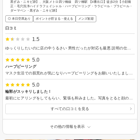
黒ずみ・ニキビ跡】、大阪メトロ四ツ橋線 四ツ橋駅 【4番出口】徒歩2分【小顔矯
正・毛穴洗浄ハイドラフェイシャル・ハーブピーリング・ララピール・プラピール・
ダーマペン・黒ずみ・ニキビ跡】
◎ 本日空席あり
ポイントが貯まる・使える
メンズ歓迎
口コミ
1.5
ゆっくりしたいのに店の中うるさい 男性だったが対応も最悪 説明の仕方がわかりにくく早口なのが悪いのに、フリーズしてしまうと何してるんですか？とかキツく言われて不愉快だった このサービスに何千円も払うなんて馬鹿馬鹿しい
5.0
ハーブピーリング
マスク生活での肌荒れが気になりハーブピーリングをお願いいたしました。 施術の合間に気になるエイジングサインへのアプローチ方法を色々と教えて頂けたので、是非今後実践していきたいと思います。これから数日、肌環境がどう変わるのかが楽しみです。 また大阪に来た際は宜しくお願いいたします。ありがとうございました(^_^)
5.0
輪郭がスッキリしました！
最初にヒアリングをしてもらい、緊張も和みました。写真をとると顔の左右差が一目瞭然でした。その後、マッサージや超音波による施術をして頂き明らかに輪郭がスッキリしました！ 最後の美容液で肌の状態も整いました。帰ったら妻に見てもらうのが楽しみです！ありがとうございました！
すべての口コミを見る
その他の情報を表示