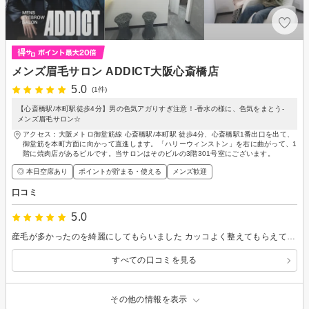
メンズ眉毛サロン ADDICT大阪心斎橋店
5.0
(1件)
【心斎橋駅/本町駅徒歩4分】男の色気アガりすぎ注意！-香水の様に、色気をまとう-
メンズ眉毛サロン☆
アクセス：大阪メトロ御堂筋線 心斎橋駅/本町駅 徒歩4分、心斎橋駅1番出口を出て、
御堂筋を本町方面に向かって直進します。「ハリーウィンストン」を右に曲がって、1
階に焼肉店があるビルです。当サロンはそのビルの3階301号室にございます。
◎ 本日空席あり
ポイントが貯まる・使える
メンズ歓迎
口コミ
5.0
産毛が多かったのを綺麗にしてもらいました カッコよく整えてもらえて満足です
すべての口コミを見る
その他の情報を表示