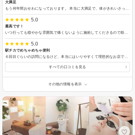
大満足
もう何年間おせわになっております。 本当に大満足で、体がきれいさっぱりになったのがすぐ分かります。 全然痛くないし、ヒトミ先生が専門的に施術してくださるため安心して任せます。 これからもよろしくおねがいします。
5.0
最高です！
いつ行っても穏やかな雰囲気で痛くないように施術してくださるので助かります。今回は2ヵ月ぶりでしたのでますます効果が目に見えてきて嬉しかったです。またよろしくお願いいたします。
5.0
駅チカでめちゃめちゃ便利
６回目ぐらいの訪問になるけど、本当にはいりやすくて理想的なお店です。 少しでも興味あるひとはぜひいくべきです。 回数を重ねるごとに薄く毛をみるのは本当に嬉しい。 あと施術がものすごく丁寧です。
すべての口コミを見る
その他の情報を表示