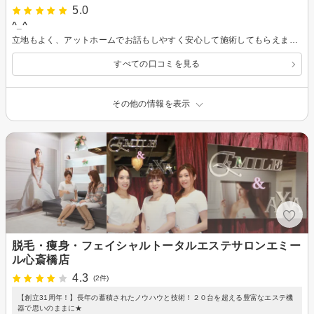
5.0
^_^
立地もよく、アットホームでお話もしやすく安心して施術してもらえました。^ - ^
すべての口コミを見る
その他の情報を表示
脱毛・痩身・フェイシャルトータルエステサロンエミー
ル心斎橋店
4.3
(2件)
【創立31周年！】長年の蓄積されたノウハウと技術！２０台を超える豊富なエステ機
器で思いのままに★