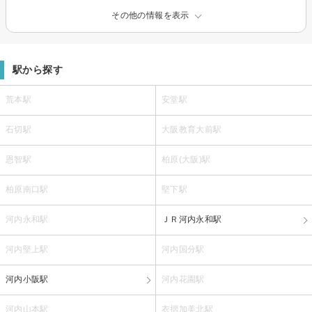
その他の情報を表示
駅から探す
荒本駅
安堂駅
石切駅
大阪教育大前駅
恩智駅
柏原(大阪)駅
柏原南口駅
堅下駅
河内永和駅
ＪＲ河内永和駅
河内堅上駅
河内国分駅
河内小阪駅
河内花園駅
河内山本駅
衣摺加美北駅