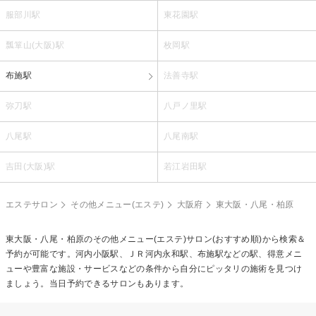
服部川駅
東花園駅
瓢箪山(大阪)駅
枚岡駅
布施駅
法善寺駅
弥刀駅
八戸ノ里駅
八尾駅
八尾南駅
吉田(大阪)駅
若江岩田駅
エステサロン
その他メニュー(エステ)
大阪府
東大阪・八尾・柏原
東大阪・八尾・柏原の
その他メニュー(エステ)
サロン(おすすめ順)から検索＆
予約が可能です。河内小阪駅、ＪＲ河内永和駅、布施駅などの駅、得意メニ
ューや豊富な施設・サービスなどの条件から自分にピッタリの施術を見つけ
ましょう。当日予約できるサロンもあります。