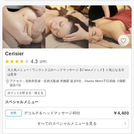
Cerisier
4.3
(2件)
大人気メニュー！ワンランク上のヘッドマッサージ【C`teteメソッド】☆気になる方
は是非
アクセス：近鉄奈良線・近鉄大阪線 布施駅 徒歩5分、Osaka Metro千日前線 小路駅
徒歩7分
ポイントが貯まる・使える
スペシャルメニュー
￥4,400
デコルテ＆ヘッドマッサージ40分
女性
すべてのスペシャルメニューを見る