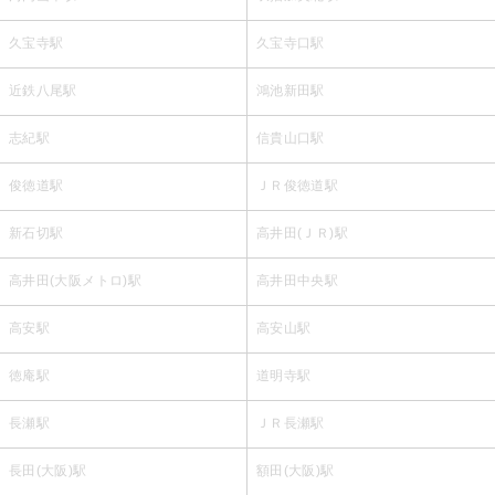
久宝寺駅
久宝寺口駅
近鉄八尾駅
鴻池新田駅
志紀駅
信貴山口駅
俊徳道駅
ＪＲ俊徳道駅
新石切駅
高井田(ＪＲ)駅
高井田(大阪メトロ)駅
高井田中央駅
高安駅
高安山駅
徳庵駅
道明寺駅
長瀬駅
ＪＲ長瀬駅
長田(大阪)駅
額田(大阪)駅