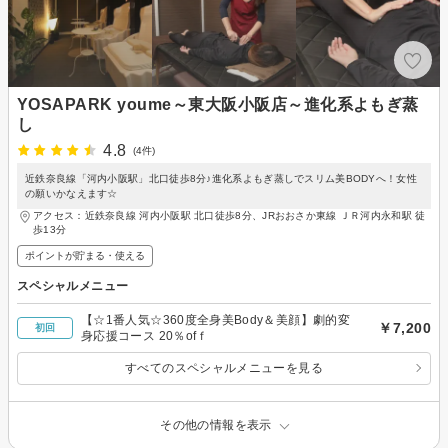
YOSAPARK youme～東大阪小阪店～進化系よもぎ蒸
し
4.8
(4件)
近鉄奈良線「河内小阪駅」北口徒歩8分♪進化系よもぎ蒸しでスリム美BODYへ！女性
の願いかなえます☆
アクセス：近鉄奈良線 河内小阪駅 北口徒歩8分、JRおおさか東線 ＪＲ河内永和駅 徒
歩13分
ポイントが貯まる・使える
スペシャルメニュー
【☆1番人気☆360度全身美Body＆美顔】劇的変
￥7,200
初回
身応援コース 20％ofｆ
すべてのスペシャルメニューを見る
その他の情報を表示