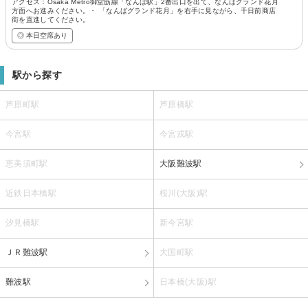
アクセス：Osaka Metro御堂筋線「なんば駅」2番出口を出て、なんばグランド花月
方面へお進みください。・ 「なんばグランド花月」を右手に見ながら、千日前商店
街を直進してください。
◎ 本日空席あり
駅から探す
芦原町駅
芦原橋駅
今宮駅
今宮戎駅
恵美須町駅
大阪難波駅
近鉄日本橋駅
桜川(大阪)駅
汐見橋駅
新今宮駅
ＪＲ難波駅
大国町駅
難波駅
日本橋(大阪)駅