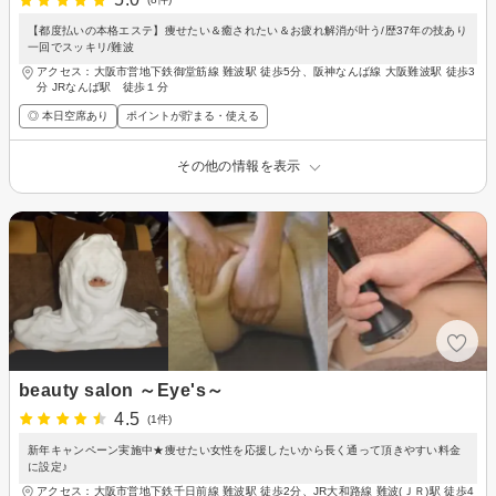
【都度払いの本格エステ】痩せたい＆癒されたい＆お疲れ解消が叶う/歴37年の技あり
一回でスッキリ/難波
アクセス：大阪市営地下鉄御堂筋線 難波駅 徒歩5分、阪神なんば線 大阪難波駅 徒歩3
分 JRなんば駅 徒歩１分
◎ 本日空席あり
ポイントが貯まる・使える
その他の情報を表示
beauty salon ～Eye's～
4.5
(1件)
新年キャンペーン実施中★痩せたい女性を応援したいから長く通って頂きやすい料金
に設定♪
アクセス：大阪市営地下鉄千日前線 難波駅 徒歩2分、JR大和路線 難波(ＪＲ)駅 徒歩4