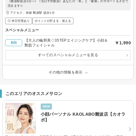
《難波駅徒歩1分♪♪》《当日予約歓迎》あなたの『美』と『健康』のサポートをさせて
頂きます☆
アクセス：各線 難波駅 徒歩1分
◎ 本日空席あり
ポイントが貯まる・使える
スペシャルメニュー
【大人の輪郭美◇3STEPエイジングケア】小顔＆
￥1,990
初回
艶肌フェイシャル
すべてのスペシャルメニューを見る
その他の情報を表示
このエリアのオススメサロン
NEW
小顔パーソナル KAOLABO難波店【カオラ
ボ】