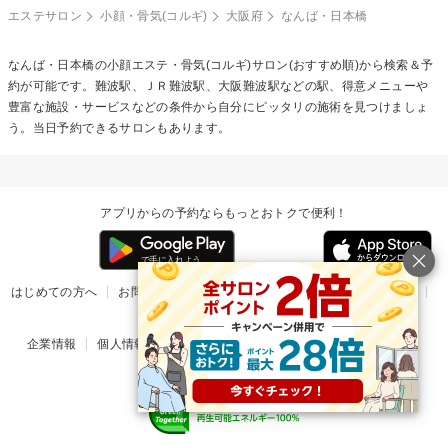
エステサロン
小顔・骨気(コルギ)
大阪府
なんば・日本橋
なんば・日本橋の
小顔エステ・骨気(コルギ)
サロン(おすすめ順)から検索＆予
約が可能です。難波駅、ＪＲ難波駅、大阪難波駅などの駅、得意メニューや
豊富な施設・サービスなどの条件から自分にピッタリの施術を見つけましょ
う。当日予約できるサロンもあります。
アプリからの予約ならもっとおトクで便利！
はじめての方へ
お問い合わせ
ヘルプ
リリース情報
利用規約
掲載ご希望のサロン様
企業情報
個人情報保護方針
楽天のサービス一覧
アプリ一覧
© Rakuten Group, Inc.