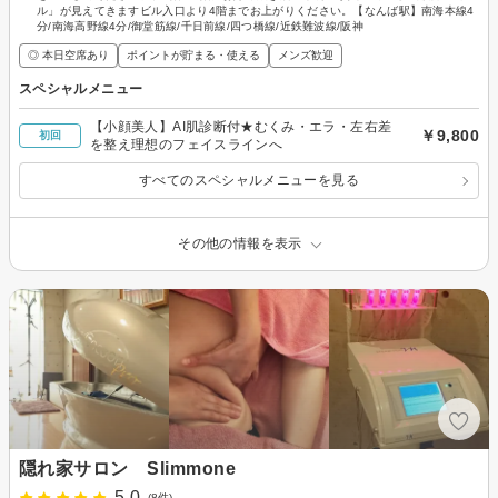
ル」が見えてきますビル入口より4階までお上がりください。【なんば駅】南海本線4
分/南海高野線4分/御堂筋線/千日前線/四つ橋線/近鉄難波線/阪神
◎ 本日空席あり
ポイントが貯まる・使える
メンズ歓迎
スペシャルメニュー
【小顔美人】AI肌診断付★むくみ・エラ・左右差
￥9,800
初回
を整え理想のフェイスラインへ
すべてのスペシャルメニューを見る
その他の情報を表示
隠れ家サロン Slimmone
5.0
(8件)