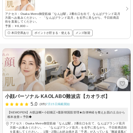
アクセス：Osaka Metro御堂筋線「なんば駅」2番出口を出て、なんばグランド花月
方面へお進みください。・ 「なんばグランド花月」を右手に見ながら、千日前商店
街を直進してください。
予算：
￥6,800～
◎ 本日空席あり
ポイントが貯まる・使える
メンズ歓迎
小顔パーソナル KAOLABO難波店【カオラボ】
5.0
(3件)
7月15日掲載開始
【NEWOPEN】AI肌診断×小顔矯正×最新韓国肌管理★自律神経を整えお肌の土台から
根本改善＋予防◆
アクセス：Osaka Metro御堂筋線「なんば駅」2番出口を出て、なんばグランド花月
方面へお進みください。・ 「なんばグランド花月」を右手に見ながら、千日前商店街
を直進してください。、1階・2階にお好み焼き店「千房」が入っている「難波道風ビ