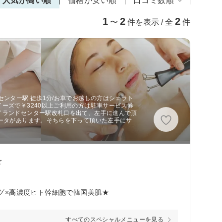
人気が高い順
価格が安い順
口コミ数順
1
2
2
〜
件を表示 / 全
件
センター駅 徒歩1分/お車でお越しの方はシェラト
ーズで￥3240以上ご利用の方は駐車サービス券
イランドセンター駅改札口を出て、左手に進んで頂
レータがあります。そちらを下って頂いた左手にサ
☆
グ×高濃度ヒト幹細胞で韓国美肌★
すべてのスペシャルメニューを見る