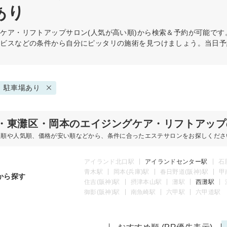
あり
グケア・リフトアップ
サロン(人気が高い順)から検索＆予約が可能で
ービスなどの条件から自分にピッタリの施術を見つけましょう。当日予
駐車場あり
・東灘区・岡本のエイジングケア・リフトアップ
め順や人気順、価格が安い順などから、条件に合ったエステサロンをお探しくださ
アイランド北口駅
アイランドセンター駅
石
青木駅
岡本(兵庫)駅
春日野道(阪神)駅
甲
から探す
住吉(阪神)駅
摂津本山駅
灘駅
西灘駅
御影(阪神)駅
南魚崎駅
六甲駅
六甲道駅