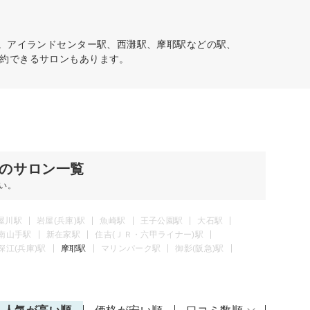
す。アイランドセンター駅、西灘駅、摩耶駅などの駅、
約できるサロンもあります。
のサロン一覧
い。
屋川駅
岩屋(兵庫)駅
魚崎駅
王子公園駅
大石駅
南山手駅
新在家駅
住吉(ＪＲ・六甲ライナー)駅
深江(兵庫)駅
摩耶駅
マリンパーク駅
御影(阪急)駅