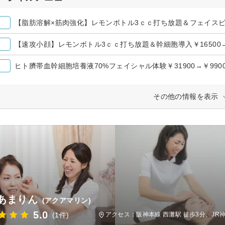
【脂肪溶解×筋肉強化】レモンボトル3ｃｃ打ち放題＆フェイスビート
【速攻小顔】レモンボトル3ｃｃ打ち放題＆幹細胞導入￥16500→
ヒト臍帯血幹細胞培養液70%フェイシャル体験￥31900→￥990
その他の情報を表示
あまりん
(アクアマリン)
5.0
(1件)
アクセス：阪神本線 西灘駅 徒歩3分、J