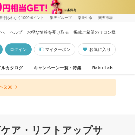
銀行]もれなく1000ポイント
楽天グループ
楽天生命
楽天市場
方へ
ヘルプ
お得な情報を受け取る
掲載ご希望のサロン様
ログイン
マイクーポン
お気に入り
イルカタログ
キャンペーン一覧・特集
Raku Lab
5:30
グケア・リフトアップサ