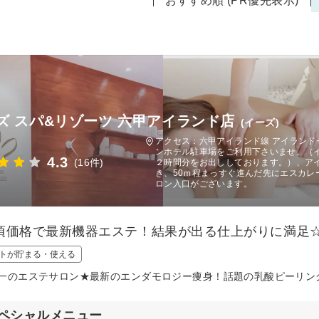
おすすめ順 (PR優先表示)
ズ スパ&リゾーツ 六甲アイランド店
(イーズ)
アクセス：六甲アイランド線 アイランド
ンホテル駐車場をご利用下さいませ。（イ
4.3
(16件)
２時間分をお出ししております。）、ア
き、50ｍ程まっすぐ進んだ先にエスカ
ロン入口がございます。
頃価格で最新機器エステ！結果が出る仕上がりに満足
トが貯まる・使える
一のエステサロン★最新のエンダモロジー痩身！話題の乳酸ピーリン
ペシャルメニュー