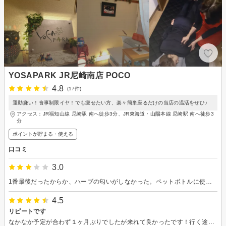
YOSAPARK JR尼崎南店 POCO
4.8
(17件)
運動嫌い！食事制限イヤ！でも痩せたい方、楽々簡単座るだけの当店の温活をぜひ♪
アクセス：JR福知山線 尼崎駅 南へ徒歩3分、JR東海道・山陽本線 尼崎駅 南へ徒歩3
分
ポイントが貯まる・使える
口コミ
3.0
1番最後だったからか、ハーブの匂いがしなかった。ペットボトルに使用したハーブ液をもらったが、誰が飲んだかわからない使用後のペットボトルに入れられて、衛生的に気持ち悪かった。一人一人、新しいハーブを使用しないのか、、エステなら清潔さが大事なので残念だった。
4.5
リピートです
なかなか予定が合わず１ヶ月ぶりでしたが来れて良かったです！行く途中までは暑い中なので嫌かなとも思っていましたが全然そんなことも無く！夏でもスッキリ・リフレッシュできました。帰り道は体が軽くなってるのを感じるのでいつもウキウキ気分で帰っています！ありがとうございます。