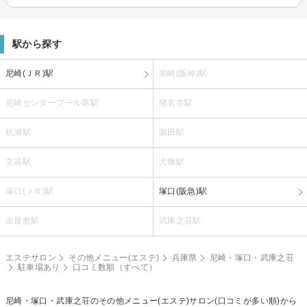
駅から探す
尼崎(ＪＲ)駅
尼崎(阪神)駅
尼崎センタープール前駅
猪名寺駅
杭瀬駅
園田駅
立花駅
大物駅
塚口(ＪＲ)駅
塚口(阪急)駅
出屋敷駅
武庫之荘駅
エステサロン
その他メニュー(エステ)
兵庫県
尼崎・塚口・武庫之荘
駐車場あり
口コミ数順（すべて）
尼崎・塚口・武庫之荘の
その他メニュー(エステ)
サロン(口コミが多い順)から