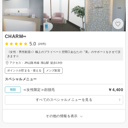
CHARM∞
5.0
(26件)
《女性・男性歓迎♪》極上のプライベート空間◎あなたの『美』のサポートをさせて頂
きます☆
アクセス：JR山陰本線 湖山駅 徒歩18分
ポイントが貯まる・使える
メンズ歓迎
スペシャルメニュー
￥4,400
≪女性限定≫顔脱毛
初回
すべてのスペシャルメニューを見る
その他の情報を表示