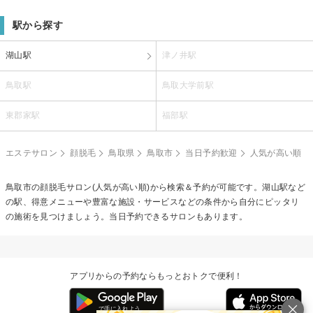
駅から探す
湖山駅
津ノ井駅
鳥取駅
鳥取大学前駅
東郡家駅
福部駅
エステサロン
顔脱毛
鳥取県
鳥取市
当日予約歓迎
人気が高い順
鳥取市の
顔脱毛
サロン(人気が高い順)から検索＆予約が可能です。湖山駅など
の駅、得意メニューや豊富な施設・サービスなどの条件から自分にピッタリ
の施術を見つけましょう。当日予約できるサロンもあります。
アプリからの予約ならもっとおトクで便利！