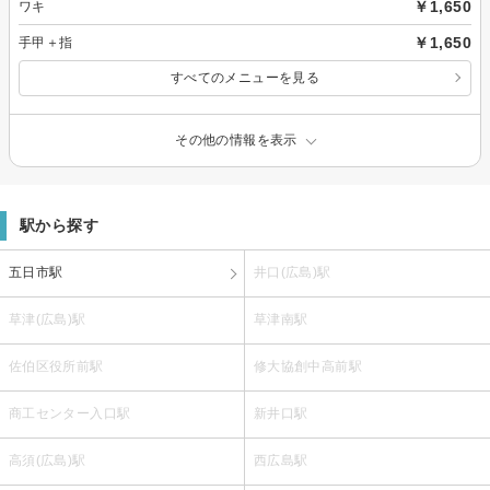
￥1,650
ワキ
￥1,650
手甲＋指
すべてのメニューを見る
その他の情報を表示
駅から探す
五日市駅
井口(広島)駅
草津(広島)駅
草津南駅
佐伯区役所前駅
修大協創中高前駅
商工センター入口駅
新井口駅
高須(広島)駅
西広島駅