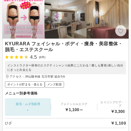
KYURARA フェイシャル・ボディ・痩身・美容整体・
脱毛・エステスクール
4.5
(6件)
インストラクター保有のエステティシャン☆結果にこだわる！癒しも重視♪新しい自分
にきっと出会える
アクセス：JR山陽本線 五日市駅 徒歩5分
ポイントが貯まる・使える
メンズ歓迎
メニュー別参考価格
エイジングケア・リフ
脱毛・ムダ毛処理
フェイシャルエステ
プ
-
￥1,100～
￥3,300～
￥1,100
ひざ