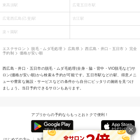
東高須駅
広電五日市駅
広電西広島(己斐)駅
古江駅
楽々園駅
エステサロン
脱毛・ムダ毛処理
広島県
西広島・井口・五日市
完全
予約制
価格が安い順
西広島・井口・五日市の
脱毛・ムダ毛処理(全身・脇・背中・VIO脱毛など)
サ
ロン(価格が安い順)から検索＆予約が可能です。五日市駅などの駅、得意メニ
ューや豊富な施設・サービスなどの条件から自分にピッタリの施術を見つけ
ましょう。当日予約できるサロンもあります。
アプリからの予約ならもっとおトクで便利！
はじめての方へ
お問い合わせ
ヘルプ
リリース情報
利用規約