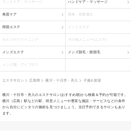
フットケア・マッサージ
ハンドケア・マッサージ
角質ケア
骨格・骨盤矯正
韓国エステ
インドエステ
セルフホワイトニング
その他メニュー(エステ)
メンズエステ
メンズ脱毛・髭脱毛
メンズ眉・アイブロウ
エステサロン
広島県
横川・十日市・舟入
子連れ歓迎
横川・十日市・舟入のエステサロン(おすすめ順)から検索＆予約が可能です。
横川（広島）駅などの駅、得意メニューや豊富な施設・サービスなどの条件
から自分にピッタリの施術を見つけましょう。当日予約できるサロンもあり
ます。