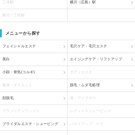
三滝駅
横川（広島）駅
横川一丁目駅
メニューから探す
フェイシャルエステ
毛穴ケア・毛穴エステ
美白
エイジングケア・リフトアップ
小顔・骨気(コルギ)
ボディエステ
痩身・ダイエット
脱毛・ムダ毛処理
顔脱毛
眉・アイブロウ
ブラジリアンワックス
レディースシェービング
ブライダルエステ・シェービング
バストアップ・ケア