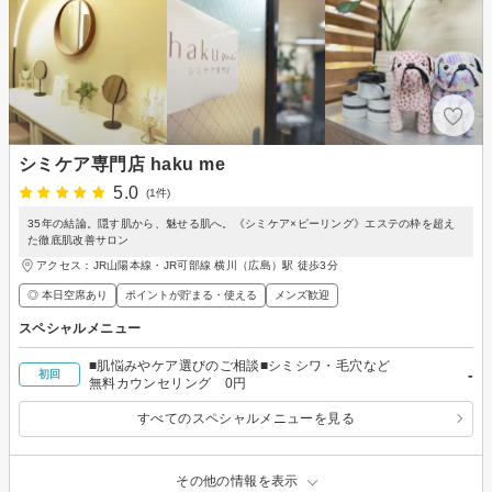
シミケア専門店 haku me
5.0
(1件)
35年の結論。隠す肌から、魅せる肌へ。《シミケア×ピーリング》エステの枠を超え
た徹底肌改善サロン
アクセス：JR山陽本線・JR可部線 横川（広島）駅 徒歩3分
◎ 本日空席あり
ポイントが貯まる・使える
メンズ歓迎
スペシャルメニュー
■肌悩みやケア選びのご相談■シミシワ・毛穴など
-
初回
無料カウンセリング 0円
すべてのスペシャルメニューを見る
その他の情報を表示