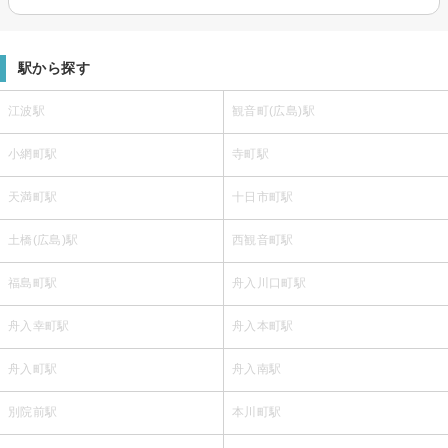
駅から探す
江波駅
観音町(広島)駅
小網町駅
寺町駅
天満町駅
十日市町駅
土橋(広島)駅
西観音町駅
福島町駅
舟入川口町駅
舟入幸町駅
舟入本町駅
舟入町駅
舟入南駅
別院前駅
本川町駅