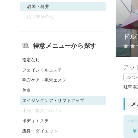
岩国・柳井
山口県その他
ドル
得意メニューから探す
指定なし
アッ
フェイシャルエステ
ポイン
毛穴ケア・毛穴エステ
駐車場
美白
エイジングケア・リフトアップ
メ
小顔・骨気(コルギ)
ボディエステ
エイジ
￥
痩身・ダイエット