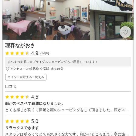
理容ながおさ
4.9
(14件)
すべすべ美肌に☆ブライダルシェービングもご用意しています！
アクセス：JR筑肥線 今宿駅 徒歩15分
ポイントが貯まる・使える
口コミ
4.5
顔がスベスベで綺麗になりました。
とても感じが良くて襟足と顔のシェービングをして頂きました、顔がスベスベになり金額もお手ごろで満足しました…ありがとうございました！
5.0
リラックスできます
スタッフは明るくてとても気さくな方です。細かいところまで丁寧に施術してくださります。サロンの雰囲気も家庭的でゆっくりくつろげます。仕上がりも満足できますので女子力を高めたい、維持したい方にもお勧めです。