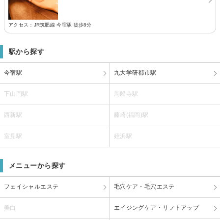
アクセス：JR筑肥線 今宿駅 徒歩8分
駅から探す
今宿駅
九大学研都市駅
下山門駅
周船寺駅
西新駅
藤崎(福岡)駅
室見駅
姪浜駅
メニューから探す
フェイシャルエステ
毛穴ケア・毛穴エステ
美白
エイジングケア・リフトアップ