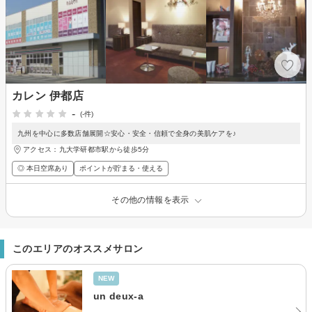
カレン 伊都店
-
(-件)
九州を中心に多数店舗展開☆安心・安全・信頼で全身の美肌ケアを♪
アクセス：九大学研都市駅から徒歩5分
◎ 本日空席あり
ポイントが貯まる・使える
その他の情報を表示
このエリアのオススメサロン
NEW
un deux-a