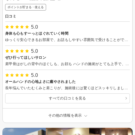
ポイントが貯まる・使える
口コミ
5.0
身体も心もすーっとほぐれていく時間
ゆっくり安心できるお部屋で、お話もしやすい雰囲気で受けることができました。途中からは寝てしまいましたが終わった後は、身体もポカポカになりスッキリ。特に肩・腕まわりが軽くなったように感じます。ありがとうございました。
5.0
ぜひ行ってほしいサロン
肩甲骨はがしの背中のほぐしも、お顔も ハンドの施術がとても上手で、めちゃくちゃ肩凝りがスッキリ‼️目がパッチリ、艶も出ました！ ありがとうございました。
5.0
オールハンドの心地よさに癒やされました
長年悩んでいたむくみと肩こりが、施術後には驚くほどスッキリしました！オールハンドでしっかりほぐしていただき、とても気持ち良かったです。心も体も癒やされる素敵なサロンでした。また利用したいです！
すべての口コミを見る
その他の情報を表示