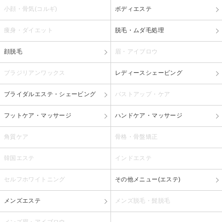
小顔・骨気(コルギ)
ボディエステ
痩身・ダイエット
脱毛・ムダ毛処理
顔脱毛
眉・アイブロウ
ブラジリアンワックス
レディースシェービング
ブライダルエステ・シェービング
バストアップ・ケア
フットケア・マッサージ
ハンドケア・マッサージ
角質ケア
骨格・骨盤矯正
韓国エステ
インドエステ
セルフホワイトニング
その他メニュー(エステ)
メンズエステ
メンズ脱毛・髭脱毛