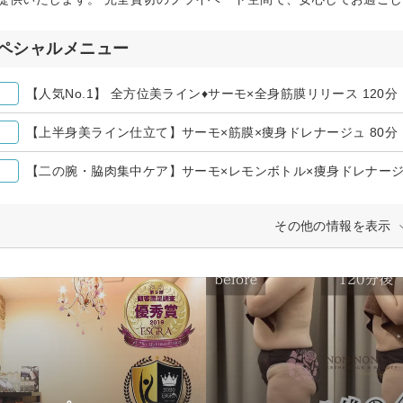
ペシャルメニュー
【人気No.1】 全方位美ライン♦サーモ×全身筋膜リリース 120分
【上半身美ライン仕立て】サーモ×筋膜×痩身ドレナージュ 80分
【二の腕・脇肉集中ケア】サーモ×レモンボトル×痩身ドレナージュ
その他の情報を表示