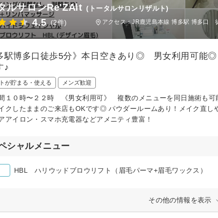
ルサロンRe'ZAlt
(トータルサロンリザルト)
4.5
(2件)
アクセス：JR鹿児島本線 博多駅 博多口 
多駅博多口徒歩5分》本日空きあり◎ 男女利用可能
す♪
トが貯まる・使える
メンズ歓迎
間１０時〜２２時 《男女利用可》 複数のメニューを同日施術も可
イクしたままのご来店もOKです◎ パウダールームあり！メイク直しや
アアイロン・スマホ充電器などアメニティ豊富！
ペシャルメニュー
HBL ハリウッドブロウリフト（眉毛パーマ+眉毛ワックス）
その他の情報を表示