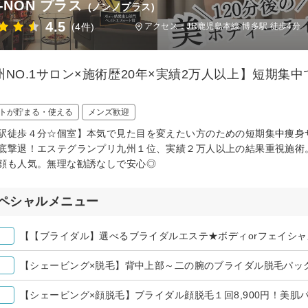
-NON プラス
(ノンノプラス)
4.5
(4件)
アクセス：JR鹿児島本線 博多駅 徒歩4分
州NO.1サロン×施術歴20年×実績2万人以上】短期
トが貯まる・使える
メンズ歓迎
駅徒歩４分☆個室】本気で見た目を変えたい方のための短期集中痩身
底撃退！エステグランプリ九州１位、実績２万人以上の結果重視施術
顔も人気。無理な勧誘なしで安心◎
ペシャルメニュー
【【ブライダル】選べるブライダルエステ★ボディorフェイシャル
【シェービング×脱毛】背中上部～二の腕のブライダル脱毛パック付
【シェービング×顔脱毛】ブライダル顔脱毛１回8,900円！美肌