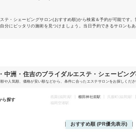
エステ・シェービング
サロン(おすすめ順)から検索＆予約が可能です
ら自分にピッタリの施術を見つけましょう。当日予約できるサロンもあ
・中洲・住吉のブライダルエステ・シェービング
め順や人気順、価格が安い順などから、条件に合ったエステサロンをお探しくださ
祇園(福岡)駅
櫛田神社前駅
呉服町(福岡)駅
から探す
福岡空港駅
おすすめ順 (PR優先表示)