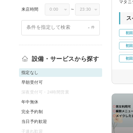
マタニ
来店時間
〜
ス
-
条件を指定して検索
件
初回
初回
設備・サービスから探す
初回
指定なし
早朝受付可
深夜受付可・24時間営業
年中無休
完全予約制
当日予約歓迎
子連れ歓迎