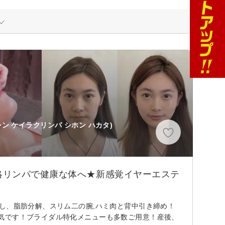
シン ケイラクリンパ シホン ハカタ)
絡リンパで健康な体へ★新感覚イヤーエステ
し、脂肪分解、スリム二の腕,ハミ肉と背中引き締め！
気です！ブライダル特化メニューも多数ご用意！産後、