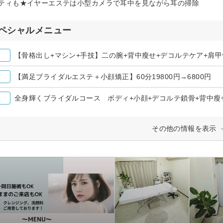
ティも★イヤーエステは小型カメラで耳中を見ながら耳の掃除
ペシャルメニュー
【骨格出し+マシン+手技】二の腕+背中瘦せ+デコルテケア+肩甲骨
【満足ブライダルエステ＋小顔矯正】60分19800円→6800円
全身輝くブライダルコース ボディ+小顔+デコルテ鎖骨+背中瘦せ+
その他の情報を表示