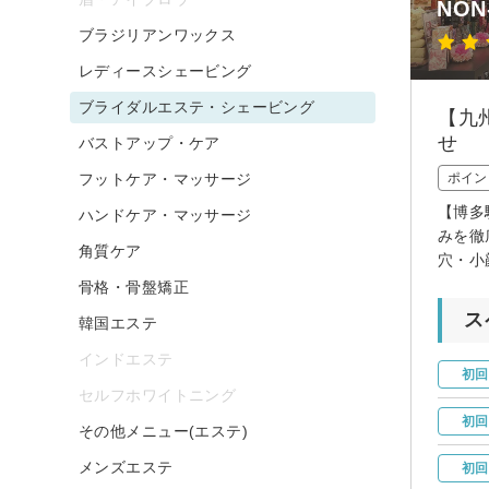
NON
ブラジリアンワックス
レディースシェービング
ブライダルエステ・シェービング
【九
せ
バストアップ・ケア
フットケア・マッサージ
ポイン
【博多
ハンドケア・マッサージ
みを徹
角質ケア
穴・小
骨格・骨盤矯正
ス
韓国エステ
インドエステ
初回
セルフホワイトニング
初回
その他メニュー(エステ)
メンズエステ
初回