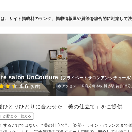
位は、サイト掲載料のランク、掲載情報量や質等を総合的に勘案して
ate salon UnCouture
(プライベートサロンアンクチュール)
4.6
(6件)
アクセス：JR鹿児島本線 博多駅 徒歩15分
様ひとりひとりに合わせた「美の仕立て」をご提供
トが貯まる・使える
くするだけではない、❝美の仕立て❞。 姿勢・ライン・バランスまで
提供いたします。 完全貸切のプライベート空間で、安心してお過ご