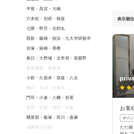
平尾・高宮・大橋
六本松・別府・桜坂
表示順
七隈・野芥・次郎丸
西新・藤崎・姪浜・九大学研都市
吉塚・箱崎・香椎
春日・大野城・太宰府・筑紫野
筑前前原・糸島市
priv
小郡・久留米・筑後・八女
柳川・大川・大牟田
門司・小倉・八幡・折尾
新宮・古賀・福津・宗像
お客
糟屋郡・飯塚・田川・嘉麻
ポイン
福岡県その他
ただ細
術をご