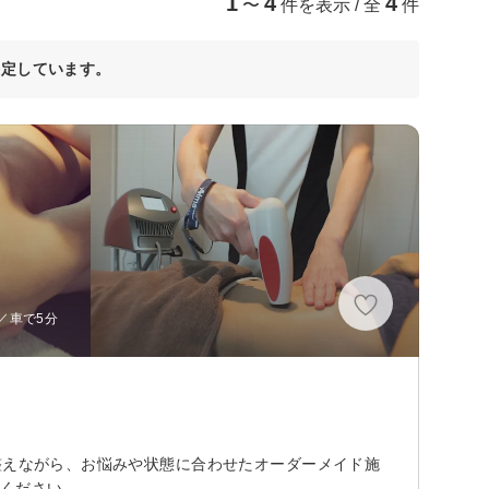
1
4
4
〜
件を表示 / 全
件
決定しています。
／車で5分
整えながら、お悩みや状態に合わせたオーダーメイド施
しください。