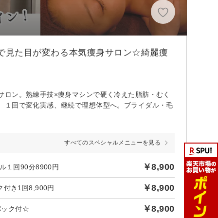
集中で見た目が変わる本気痩身サロン☆綺麗痩
サロン。熟練手技×痩身マシンで硬く冷えた脂肪・むく
。１回で変化実感、継続で理想体型へ。ブライダル・毛
すべてのスペシャルメニューを見る
￥8,900
１回90分8900円
￥8,900
き1回8,900円
￥8,900
パック付☆