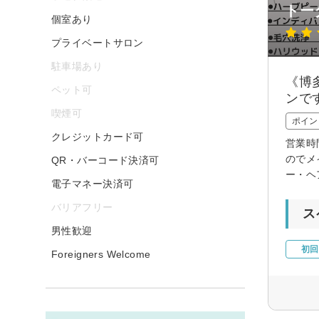
トータ
個室あり
プライベートサロン
駐車場あり
《博
ペット可
ンで
喫煙可
ポイン
クレジットカード可
営業時
のでメ
QR・バーコード決済可
ー・ヘ
電子マネー決済可
バリアフリー
ス
男性歓迎
初回
Foreigners Welcome