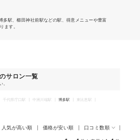
。博多駅、櫛田神社前駅などの駅、得意メニューや豊富
ります。
のサロン一覧
い。
千代県庁口駅
中洲川端駅
博多駅
東比恵駅
人気が高い順
価格が安い順
口コミ数順