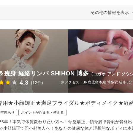
その他の情報を表示
＆痩身 経絡リンパ SHIHON 博多
(コガオ アンド ソウ
4.3
(12件)
アクセス：JR鹿児島本線 博多駅 徒歩3分
専用★小顔矯正★満足ブライダル★ボディメイク★経
日空席あり
ポイントが貯まる・使える
26年！本気で体質変わりたい方へ！骨盤矯正、鎖骨肩甲骨剥が骨格出
で小顔矯正で即小顔美人へ！あなたの健康な体と理想的なボディに本