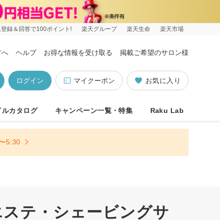
登録＆回答で100ポイント!
楽天グループ
楽天生命
楽天市場
方へ
ヘルプ
お得な情報を受け取る
掲載ご希望のサロン様
ログイン
マイクーポン
お気に入り
イルカタログ
キャンペーン一覧・特集
Raku Lab
5:30
エステ・シェービングサ