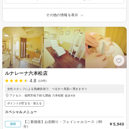
その他の情報を表示
ルナレーナ六本松店
4.8
(13件)
女性スタッフによる熟練技術で、つるすべ美肌へ導きます☆
アクセス：福岡市地下鉄七隈線 六本松駅 徒歩4分
ポイントが貯まる・使える
スペシャルメニュー
【ご新規様】お顔剃り・フェイシャルコース（80
￥5,940
初回
分）