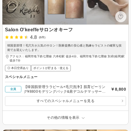
Salon O'keeffeサロンオキーフ
4.8
(6件)
韓国肌管理！毛穴方が人気のサロン！医療提携の安心感と熟練セラピストの確実な技
術でお迎えいたします。
アクセス：福岡市地下鉄七隈線 六本松駅 徒歩4分、福岡市地下鉄七隈線 別府(福岡)駅
徒歩7分
◎ 本日空席あり
ポイントが貯まる・使える
スペシャルメニュー
【韓国肌管理ララピール+毛穴洗浄】肌育ピーリン
￥8,800
全員
グ¥8800モデリングパック&肩デコルテマッサージ
付♪
すべてのスペシャルメニューを見る
その他の情報を表示