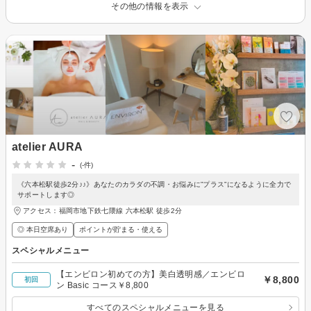
その他の情報を表示
atelier AURA
-
(-件)
《六本松駅徒歩2分♪♪》あなたのカラダの不調・お悩みに”プラス”になるように全力で
サポートします◎
アクセス：福岡市地下鉄七隈線 六本松駅 徒歩2分
◎ 本日空席あり
ポイントが貯まる・使える
スペシャルメニュー
【エンビロン初めての方】美白透明感／エンビロ
￥8,800
初回
ン Basic コース￥8,800
すべてのスペシャルメニューを見る