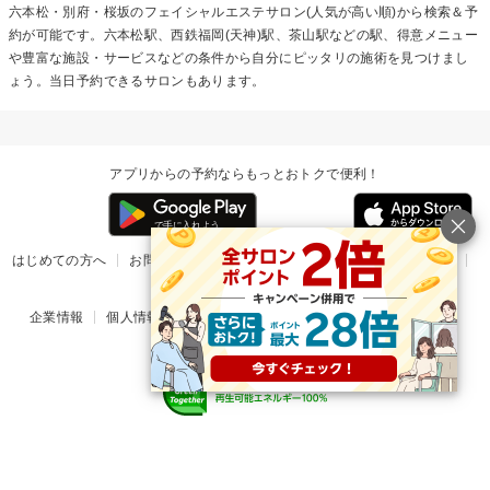
六本松・別府・桜坂の
フェイシャルエステ
サロン(人気が高い順)から検索＆予
約が可能です。六本松駅、西鉄福岡(天神)駅、茶山駅などの駅、得意メニュー
や豊富な施設・サービスなどの条件から自分にピッタリの施術を見つけまし
ょう。当日予約できるサロンもあります。
アプリからの予約ならもっとおトクで便利！
はじめての方へ
お問い合わせ
ヘルプ
リリース情報
利用規約
掲載ご希望のサロン様
企業情報
個人情報保護方針
楽天のサービス一覧
アプリ一覧
© Rakuten Group, Inc.