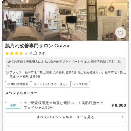
肌荒れ改善専門サロン Grazia
4.3
(2件)
19年の実績！美肌職人によるお悩み改善プライベートサロン♪完全予約制！男性も歓
迎♪
アクセス：福岡市地下鉄七隈線 六本松駅 徒歩2分 油山観光道路沿い、福岡市地下鉄七
隈線 六本松駅 徒歩2分
◎ 本日空席あり
ポイントが貯まる・使える
メンズ歓迎
スペシャルメニュー
☆ご新規様限定☆綺麗な素肌へ！！美肌細胞ケア
￥6,000
初回
フェイシャル90分
すべてのスペシャルメニューを見る