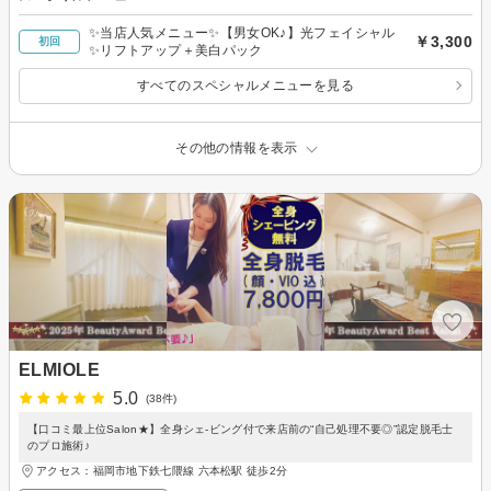
✨当店人気メニュー✨【男女OK♪】光フェイシャル
￥3,300
初回
✨リフトアップ＋美白パック
すべてのスペシャルメニューを見る
その他の情報を表示
ELMIOLE
5.0
(38件)
【口コミ最上位Salon★】全身シェ-ビング付で来店前の“自己処理不要◎”認定脱毛士
のプロ施術♪
アクセス：福岡市地下鉄七隈線 六本松駅 徒歩2分