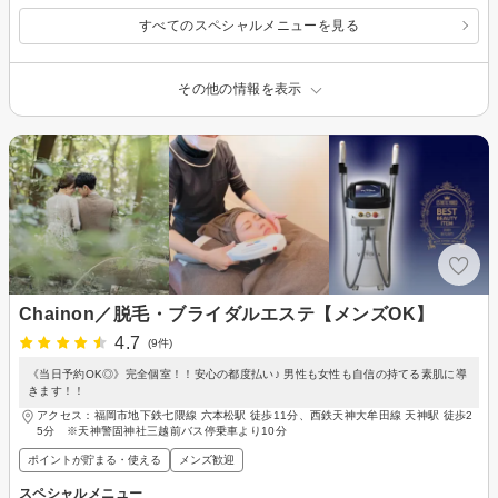
すべてのスペシャルメニューを見る
その他の情報を表示
Chainon／脱毛・ブライダルエステ【メンズOK】
4.7
(9件)
《当日予約OK◎》完全個室！！安心の都度払い♪ 男性も女性も自信の持てる素肌に導
きます！！
アクセス：福岡市地下鉄七隈線 六本松駅 徒歩11分、西鉄天神大牟田線 天神駅 徒歩2
5分 ※天神警固神社三越前バス停乗車より10分
ポイントが貯まる・使える
メンズ歓迎
スペシャルメニュー