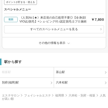
ポイントが貯まる・使える
スペシャルメニュー
《人気No1★》来店前の自己処理不要◎【全身(顔
￥7,800
初回
VIO込)脱毛】+シェ-ビング付♪認定脱毛士プロ施術
すべてのスペシャルメニューを見る
その他の情報を表示
駅から探す
桜坂駅
茶山駅
別府(福岡)駅
六本松駅
エステサロン
フェイシャルエステ
福岡県
六本松・別府・桜坂
人気
が高い順