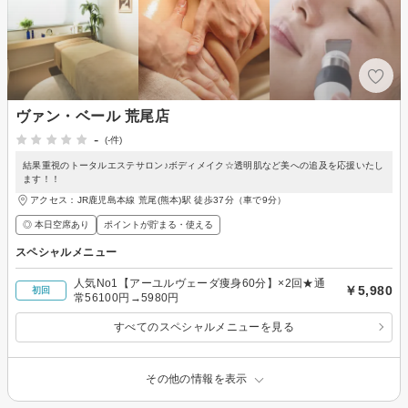
ヴァン・ベール 荒尾店
-
(-件)
結果重視のトータルエステサロン♪ボディメイク☆透明肌など美への追及を応援いたし
ます！！
アクセス：JR鹿児島本線 荒尾(熊本)駅 徒歩37分（車で9分）
◎ 本日空席あり
ポイントが貯まる・使える
スペシャルメニュー
人気No1【アーユルヴェーダ痩身60分】×2回★通
￥5,980
初回
常56100円→5980円
すべてのスペシャルメニューを見る
その他の情報を表示