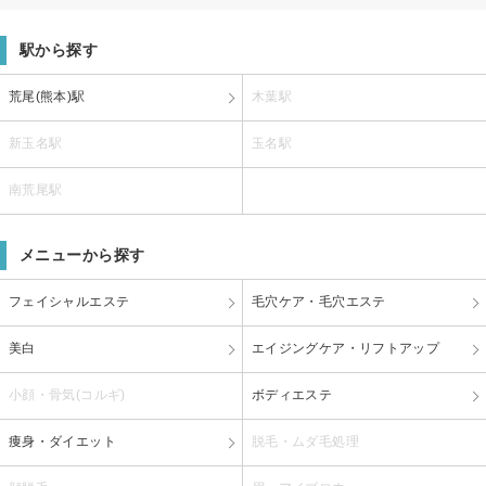
駅から探す
荒尾(熊本)駅
木葉駅
新玉名駅
玉名駅
南荒尾駅
メニューから探す
フェイシャルエステ
毛穴ケア・毛穴エステ
美白
エイジングケア・リフトアップ
小顔・骨気(コルギ)
ボディエステ
痩身・ダイエット
脱毛・ムダ毛処理