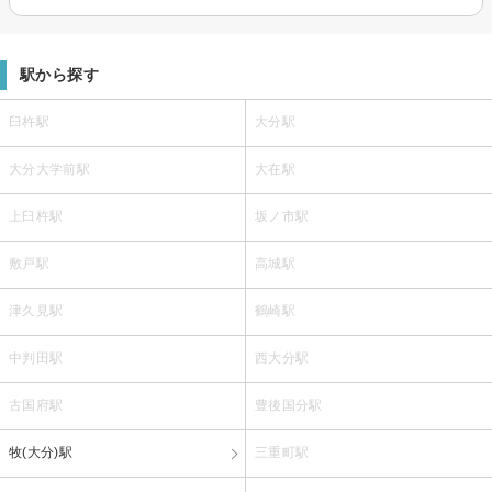
駅から探す
臼杵駅
大分駅
大分大学前駅
大在駅
上臼杵駅
坂ノ市駅
敷戸駅
高城駅
津久見駅
鶴崎駅
中判田駅
西大分駅
古国府駅
豊後国分駅
牧(大分)駅
三重町駅