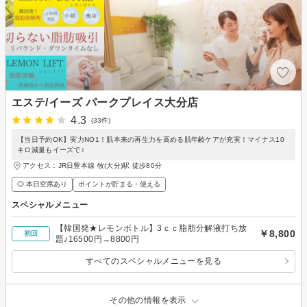
エステ/イーズ パークプレイス大分店
4.3
(33件)
【当日予約OK】実力NO1！肌本来の再生力を高める肌年齢ケアが充実！マイナス10
キロ減量もイーズで♪
アクセス：JR日豊本線 牧(大分)駅 徒歩80分
◎ 本日空席あり
ポイントが貯まる・使える
スペシャルメニュー
【韓国発★レモンボトル】3ｃｃ脂肪分解液打ち放
￥8,800
初回
題♪16500円→8800円
すべてのスペシャルメニューを見る
その他の情報を表示