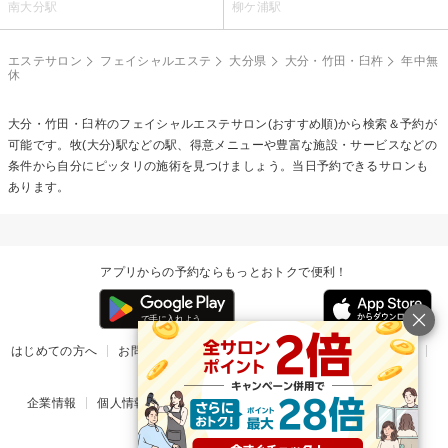
南大分駅
柳ケ浦駅
エステサロン
フェイシャルエステ
大分県
大分・竹田・臼杵
年中無
休
大分・竹田・臼杵の
フェイシャルエステ
サロン(おすすめ順)から検索＆予約が
可能です。牧(大分)駅などの駅、得意メニューや豊富な施設・サービスなどの
条件から自分にピッタリの施術を見つけましょう。当日予約できるサロンも
あります。
アプリからの予約ならもっとおトクで便利！
はじめての方へ
お問い合わせ
ヘルプ
リリース情報
利用規約
掲載ご希望のサロン様
企業情報
個人情報保護方針
楽天のサービス一覧
アプリ一覧
© Rakuten Group, Inc.