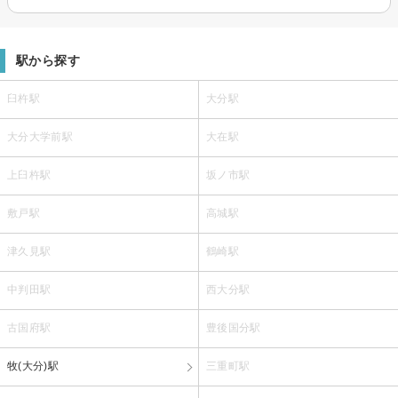
駅から探す
臼杵駅
大分駅
大分大学前駅
大在駅
上臼杵駅
坂ノ市駅
敷戸駅
高城駅
津久見駅
鶴崎駅
中判田駅
西大分駅
古国府駅
豊後国分駅
牧(大分)駅
三重町駅