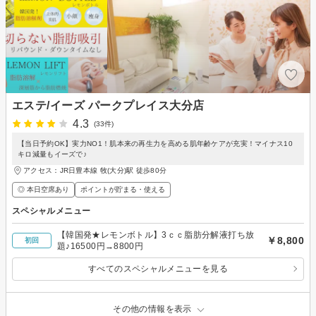
エステ/イーズ パークプレイス大分店
4.3
(33件)
【当日予約OK】実力NO1！肌本来の再生力を高める肌年齢ケアが充実！マイナス10
キロ減量もイーズで♪
アクセス：JR日豊本線 牧(大分)駅 徒歩80分
◎ 本日空席あり
ポイントが貯まる・使える
スペシャルメニュー
【韓国発★レモンボトル】3ｃｃ脂肪分解液打ち放
￥8,800
初回
題♪16500円→8800円
すべてのスペシャルメニューを見る
その他の情報を表示