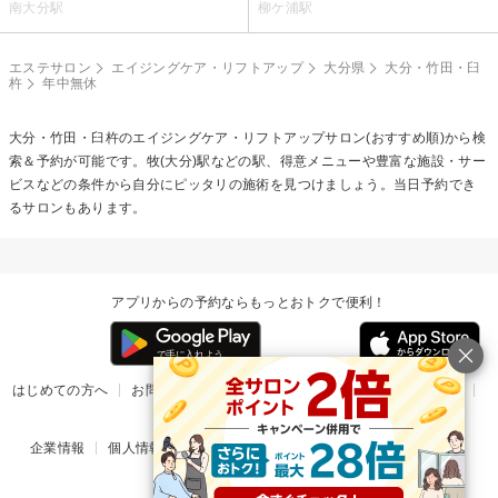
南大分駅
柳ケ浦駅
エステサロン
エイジングケア・リフトアップ
大分県
大分・竹田・臼
杵
年中無休
大分・竹田・臼杵の
エイジングケア・リフトアップ
サロン(おすすめ順)から検
索＆予約が可能です。牧(大分)駅などの駅、得意メニューや豊富な施設・サー
ビスなどの条件から自分にピッタリの施術を見つけましょう。当日予約でき
るサロンもあります。
アプリからの予約ならもっとおトクで便利！
はじめての方へ
お問い合わせ
ヘルプ
リリース情報
利用規約
掲載ご希望のサロン様
企業情報
個人情報保護方針
楽天のサービス一覧
アプリ一覧
© Rakuten Group, Inc.