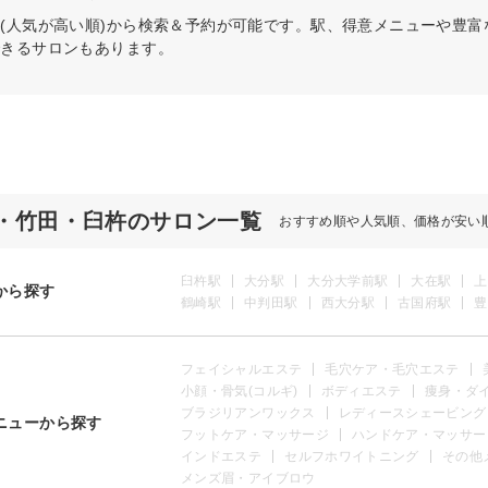
(人気が高い順)から検索＆予約が可能です。駅、得意メニューや豊
できるサロンもあります。
・竹田・臼杵のサロン一覧
おすすめ順や人気順、価格が安い
臼杵駅
大分駅
大分大学前駅
大在駅
上
から探す
鶴崎駅
中判田駅
西大分駅
古国府駅
豊
フェイシャルエステ
毛穴ケア・毛穴エステ
小顔・骨気(コルギ)
ボディエステ
痩身・ダ
ブラジリアンワックス
レディースシェービング
ニューから探す
フットケア・マッサージ
ハンドケア・マッサー
インドエステ
セルフホワイトニング
その他
メンズ眉・アイブロウ