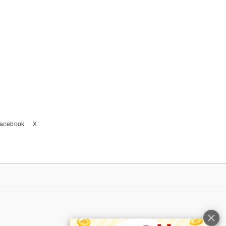
acebook
X