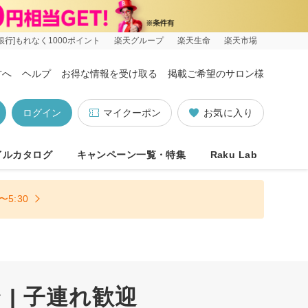
銀行]もれなく1000ポイント
楽天グループ
楽天生命
楽天市場
方へ
ヘルプ
お得な情報を受け取る
掲載ご希望のサロン様
ログイン
マイクーポン
お気に入り
イルカタログ
キャンペーン一覧・特集
Raku Lab
5:30
| 子連れ歓迎