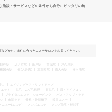
富な施設・サービスなどの条件から自分にピッタリの施
順などから、条件に合ったエステサロンをお探しください。
臼杵駅
坂ノ市駅
敷戸駅
高城駅
津久見駅
後国分駅
牧(大分)駅
三重町駅
南大分駅
柳ケ浦駅
美白
エイジングケア・リフトアップ
イエット
脱毛・ムダ毛処理
顔脱毛
眉・アイブロウ
ブライダルエステ・シェービング
バストアップ・ケア
ジ
角質ケア
骨格・骨盤矯正
韓国エステ
メニュー(エステ)
メンズエステ
メンズ脱毛・髭脱毛