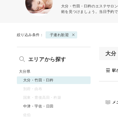
大分・竹田・臼杵のエステサロン
術を見つけましょう。当日予約
絞り込み条件：
子連れ歓迎
大分
エリアから探す
駅
大分県
大分・竹田・臼杵
別府・由布
国東・豊後高田・杵築
メ
中津・宇佐・日田
佐伯