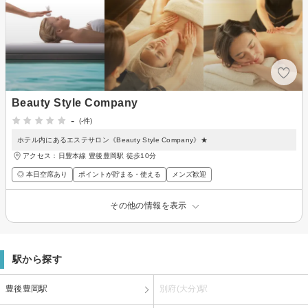
Beauty Style Company
-
(-件)
ホテル内にあるエステサロン《Beauty Style Company》★
アクセス：日豊本線 豊後豊岡駅 徒歩10分
◎ 本日空席あり
ポイントが貯まる・使える
メンズ歓迎
その他の情報を表示
駅から探す
豊後豊岡駅
別府(大分)駅