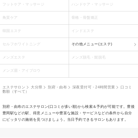
フットケア・マッサージ
ハンドケア・マッサージ
角質ケア
骨格・骨盤矯正
韓国エステ
インドエステ
セルフホワイトニング
その他メニュー(エステ)
メンズエステ
メンズ脱毛・髭脱毛
メンズ眉・アイブロウ
エステサロン
大分県
別府・由布
深夜受付可・24時間営業
口コミ
数順（すべて）
別府・由布のエステサロン(口コミが多い順)から検索＆予約が可能です。豊後
豊岡駅などの駅、得意メニューや豊富な施設・サービスなどの条件から自分
にピッタリの施術を見つけましょう。当日予約できるサロンもあります。