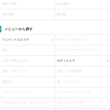
別府大学駅
向之原駅
由布院駅
暘谷駅
メニューから探す
フェイシャルエステ
毛穴ケア・毛穴エステ
美白
エイジングケア・リフトアップ
小顔・骨気(コルギ)
ボディエステ
痩身・ダイエット
脱毛・ムダ毛処理
顔脱毛
眉・アイブロウ
ブラジリアンワックス
レディースシェービング
ブライダルエステ・シェービング
バストアップ・ケア