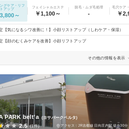
ングケア・リフ
フェイシャルエステ
脱毛・ムダ毛処理
毛穴ケア
トアップ
￥1,100～
-
￥2,
3,800～
定【気になるシワ改善に！】小顔リストアップ（しわケア・保湿）
定【顔のむくみケアを改善】小顔リフトアップ
その他の情報を表示
 PARK belt’a
(ヨサパークベルタ)
2.5
(1件)
アクセス：JR吉都線 日向庄内駅 徒歩30分 