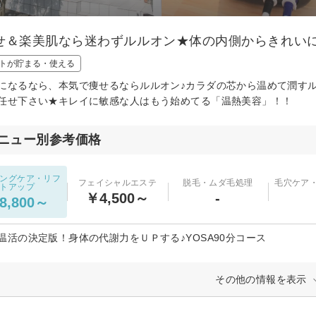
せ＆楽美肌なら迷わずルルオン★体の内側からきれいに
トが貯まる・使える
になるなら、本気で痩せるならルルオン♪カラダの芯から温めて潤す
任せ下さい★キレイに敏感な人はもう始めてる「温熱美容」！！
ニュー別参考価格
ングケア・リフ
フェイシャルエステ
脱毛・ムダ毛処理
毛穴ケア
トアップ
￥4,500～
-
8,800～
温活の決定版！身体の代謝力をＵＰする♪YOSA90分コース
その他の情報を表示