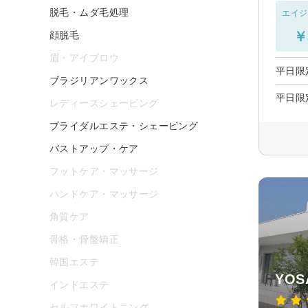
脱毛・ムダ毛処理
エイジ
￥
顔脱毛
眉・アイブロウ
平日限
ブラジリアンワックス
平日限
レディースシェービング
ブライダルエステ・シェービング
バストアップ・ケア
フットケア・マッサージ
ハンドケア・マッサージ
角質ケア
骨格・骨盤矯正
韓国エステ
YOSA
インドエステ
セルフホワイトニング