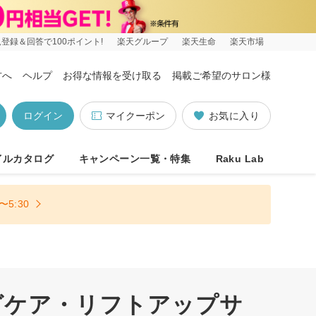
登録＆回答で100ポイント!
楽天グループ
楽天生命
楽天市場
方へ
ヘルプ
お得な情報を受け取る
掲載ご希望のサロン様
ログイン
マイクーポン
お気に入り
イルカタログ
キャンペーン一覧・特集
Raku Lab
5:30
グケア・リフトアップサ