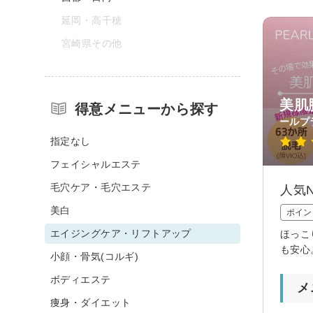
延岡・高千穂
宮崎県その他
美肌
得意メニューから探す
ールプ
指定なし
フェイシャルエステ
毛穴ケア・毛穴エステ
人気N
美白
ポイン
エイジングケア・リフトアップ
ほっこ
も安心
小顔・骨気(コルギ)
ボディエステ
メ
痩身・ダイエット