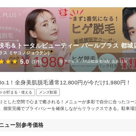
脱毛＆トータルビューティー パールプラス 都城
ラス ミヤコノジョウテン)
5.0
(1件)
アクセス：JR吉都線 都城駅 徒歩11分
o.1！全身美肌脱毛通常12,800円が今だけ1,980円！
トが貯まる・使える
メンズ歓迎
りとした空間で心まで癒される！メニューが多彩で自分に合ったコース
。個室完備でプライバシーを確保しながらリラックスできる。駐車場
ニュー別参考価格