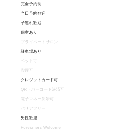
完全予約制
当日予約歓迎
子連れ歓迎
個室あり
プライベートサロン
駐車場あり
ペット可
喫煙可
クレジットカード可
QR・バーコード決済可
電子マネー決済可
バリアフリー
男性歓迎
Foreigners Welcome