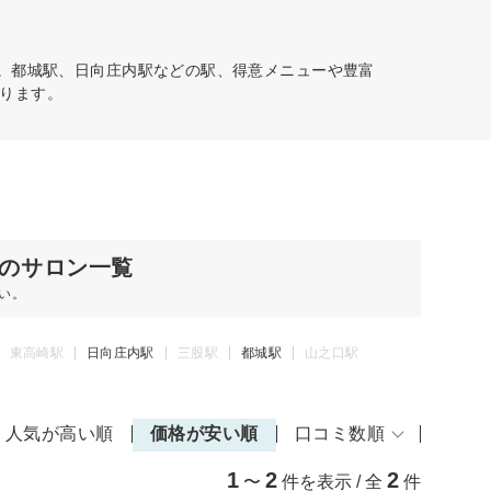
す。都城駅、日向庄内駅などの駅、得意メニューや豊富
ります。
のサロン一覧
い。
東高崎駅
日向庄内駅
三股駅
都城駅
山之口駅
人気が高い順
価格が安い順
口コミ数順
1
2
2
〜
件を表示 / 全
件