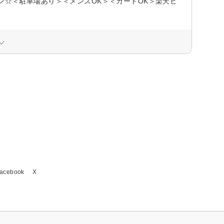
ン☆＜駐車場あり＞＜メンズOK＞＜カードOK＞楽天ビ
acebook
X