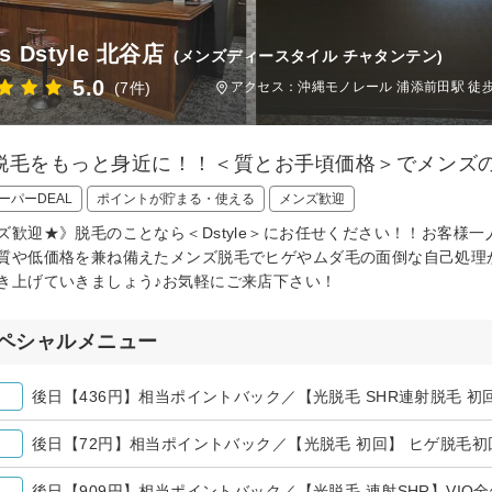
's Dstyle 北谷店
(メンズディースタイル チャタンテン)
5.0
(7件)
アクセス：沖縄モノレール 浦添前田駅 徒歩
脱毛をもっと身近に！！＜質とお手頃価格＞でメンズの
ーパーDEAL
ポイントが貯まる・使える
メンズ歓迎
ズ歓迎★》脱毛のことなら＜Dstyle＞にお任せください！！お客様
質や低価格を兼ね備えたメンズ脱毛でヒゲやムダ毛の面倒な自己処理
き上げていきましょう♪お気軽にご来店下さい！
ペシャルメニュー
後日【909円】相当ポイントバック／【光脱毛 連射SHR】VIO