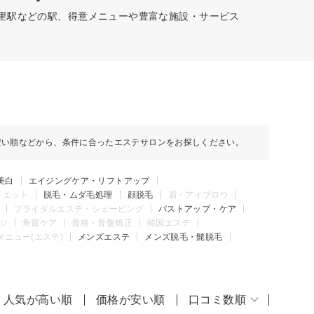
首里駅などの駅、得意メニューや豊富な施設・サービス
安い順などから、条件に合ったエステサロンをお探しください。
美白
エイジングケア・リフトアップ
イエット
脱毛・ムダ毛処理
顔脱毛
眉・アイブロウ
ブライダルエステ・シェービング
バストアップ・ケア
ジ
角質ケア
骨格・骨盤矯正
韓国エステ
メニュー(エステ)
メンズエステ
メンズ脱毛・髭脱毛
人気が高い順
価格が安い順
口コミ数順