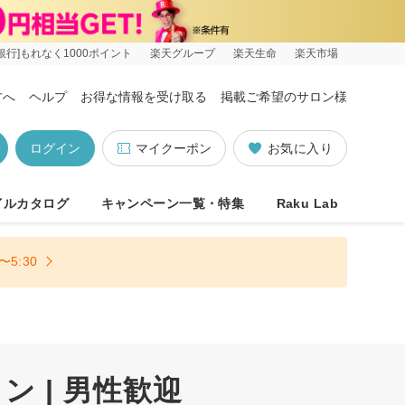
銀行]もれなく1000ポイント
楽天グループ
楽天生命
楽天市場
方へ
ヘルプ
お得な情報を受け取る
掲載ご希望のサロン様
ログイン
マイクーポン
お気に入り
イルカタログ
キャンペーン一覧・特集
Raku Lab
5:30
 | 男性歓迎