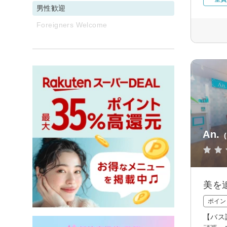
男性歓迎
Foreigners Welcome
An.
美を
ポイン
【バス