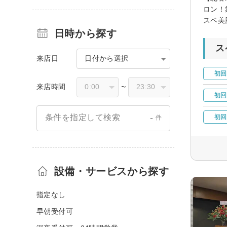
ロン！
スベ美
日時から探す
ス
来店日
日付から選択
初回
来店時間
〜
初回
-
条件を指定して検索
初回
件
設備・サービスから探す
指定なし
早朝受付可