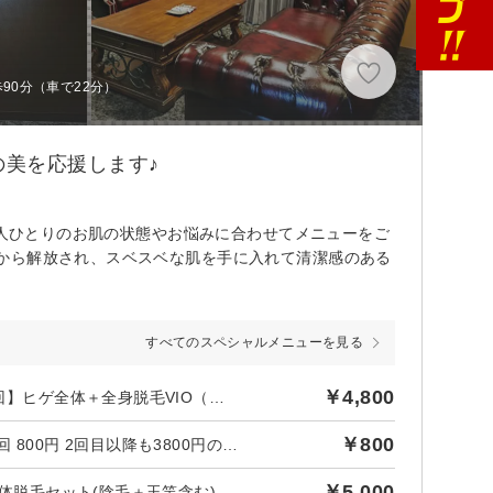
90分（車で22分）
美を応援します♪
一人ひとりのお肌の状態やお悩みに合わせてメニューをご
から解放され、スベスベな肌を手に入れて清潔感のある
すべてのスペシャルメニューを見る
￥4,800
後日【436円】相当ポイントバック／【光脱毛 SHR連射脱毛 初回】ヒゲ全体＋全身脱毛VIO（玉竿込み）※ヒゲVIO無しでも対応可
￥800
後日【72円】相当ポイントバック／【光脱毛 初回】 ヒゲ脱毛初回 800円 2回目以降も3800円の安心価格
￥5,000
全体脱毛セット(陰毛＋玉竿含む)