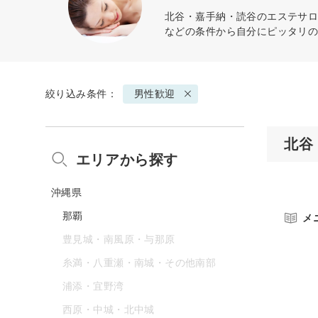
北谷・嘉手納・読谷のエステサロ
などの条件から自分にピッタリ
絞り込み条件：
男性歓迎
北谷
エリアから探す
沖縄県
那覇
メ
豊見城・南風原・与那原
糸満・八重瀬・南城・その他南部
浦添・宜野湾
西原・中城・北中城