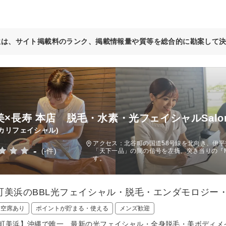
位は、サイト掲載料のランク、掲載情報量や質等を総合的に勘案して
b美×長寿 本店 脱毛・水素・光フェイシャルSalo
カリフェイシャル)
アクセス：北谷町の国道58号線を北向き、伊
-
(-件)
「天下一品」の間の信号を左折、突き当りの『MAKAI
す。
町美浜のBBL光フェイシャル・脱毛・エンダモロジー
日空席あり
ポイントが貯まる・使える
メンズ歓迎
町美浜】沖縄で唯一、最新の光フェイシャル・全身脱毛・美ボディメ