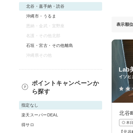
北谷・嘉手納・読谷
沖縄市・うるま
表示順
恩納・金武・宜野座
名護・その他北部
石垣・宮古・その他離島
沖縄県その他
La
イソヒ
ポイントキャンペーンか
ら探す
指定なし
北谷
楽天スーパーDEAL
◎ 本
得サロ
【北谷