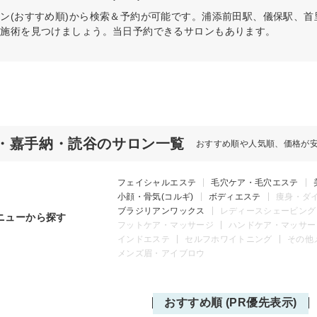
ン(おすすめ順)から検索＆予約が可能です。浦添前田駅、儀保駅、
の施術を見つけましょう。当日予約できるサロンもあります。
・嘉手納・読谷のサロン一覧
おすすめ順や人気順、価格が
フェイシャルエステ
毛穴ケア・毛穴エステ
小顔・骨気(コルギ)
ボディエステ
痩身・ダ
ブラジリアンワックス
レディースシェービング
ニューから探す
フットケア・マッサージ
ハンドケア・マッサー
インドエステ
セルフホワイトニング
その他
メンズ眉・アイブロウ
おすすめ順 (PR優先表示)