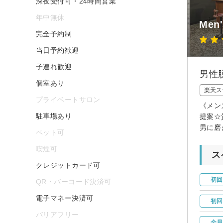
深夜受付可・24時間営業
年中無休
Men
完全予約制
当日予約歓迎
子連れ歓迎
男性
個室あり
楽天ス
プライベートサロン
《メン
駐車場あり
提案☆
男に磨
ペット可
喫煙可
ス
クレジットカード可
初回
QR・バーコード決済可
電子マネー決済可
初回
バリアフリー
全員