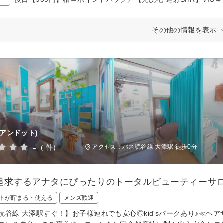
その他の情報を表示
(アンドット)
-
(-件)
アクセス：バス読谷線 大添駅 徒歩0分
追求するアナタにぴったりのトータルビューティーサロ
トが貯まる・使える
メンズ歓迎
読谷線 大添駅すぐ！】お子様連れでも安心◎kid'sパークあり♪≪