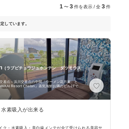
1
3
3
〜
件を表示 / 全
件
決定しています。
n
(ラブビチョウジュホンテン ダツモウス
平交差点～浜川交差点の中間「ラーメン花月嵐」と
 Resort Chatan』蒸気海鮮お隣のビル2Fで
・水素吸入が出来る
イク・水素吸入・美白歯メンテが全て受けられる美容サ