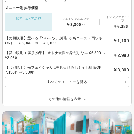
メニュー別参考価格
エイジングケア・リフ
脱毛・ムダ毛処理
フェイシャルエステ
プ
-
￥3,300～
￥6,380～
【美肌脱毛】選べる「Sパーツ」脱毛1ヶ所コース（両ワキ
￥1,100
OK） ￥3,960 ⇒ ￥1,100
【背中脱毛 + 美肌効果】 オトナ女性の身だしなみ ¥6,300 →
￥2,980
¥2,980
【お顔脱毛】光フェイシャル&美肌☆顔脱毛！産毛対応OK
￥3,300
7,150円⇒3,300円
すべてのメニューを見る
その他の情報を表示