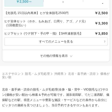
￥2,500～
-
-
￥2,500
【光脱毛 15日以内再来】ヒゲ全体脱毛2500円
ヒゲ全体セット（ホホ、もみあげ、口周り、アゴ、ノド元）
￥3,300
（1回都度払い）
￥3,850
ヒジ下セット (ウデ肘下・手の甲・指) 【SHR連射脱毛】
すべてのメニューを見る
その他の情報を表示
エステサロン
脱毛・ムダ毛処理
沖縄県
北谷・嘉手納・読谷
価格が
安い順
北谷・嘉手納・読谷の
脱毛・ムダ毛処理(全身・脇・背中・VIO脱毛など)
サロ
ン(価格が安い順)から検索＆予約が可能です。浦添前田駅、てだこ浦西駅、儀
保駅などの駅、得意メニューや豊富な施設・サービスなどの条件から自分に
ピッタリの施術を見つけましょう。当日予約できるサロンもあります。