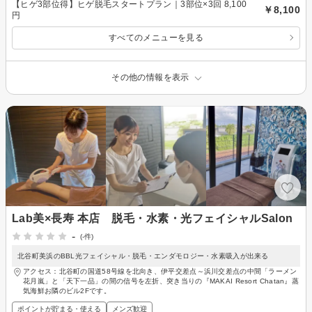
【ヒゲ3部位得】ヒゲ脱毛スタートプラン｜3部位×3回 8,100
￥8,100
円
すべてのメニューを見る
その他の情報を表示
Lab美×長寿 本店 脱毛・水素・光フェイシャルSalon
-
(-件)
北谷町美浜のBBL光フェイシャル・脱毛・エンダモロジー・水素吸入が出来る
アクセス：北谷町の国道58号線を北向き、伊平交差点～浜川交差点の中間「ラーメン
花月嵐」と「天下一品」の間の信号を左折、突き当りの『MAKAI Resort Chatan』蒸
気海鮮お隣のビル2Fです。
ポイントが貯まる・使える
メンズ歓迎