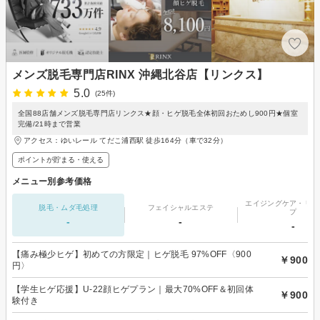
メンズ脱毛専門店RINX 沖縄北谷店【リンクス】
5.0
(25件)
全国88店舗メンズ脱毛専門店リンクス★顔・ヒゲ脱毛全体初回おためし900円★個室
完備/21時まで営業
アクセス：ゆいレール てだこ浦西駅 徒歩164分（車で32分）
ポイントが貯まる・使える
メニュー別参考価格
エイジングケア・リフ
脱毛・ムダ毛処理
フェイシャルエステ
プ
-
-
-
【痛み極少ヒゲ】初めての方限定｜ヒゲ脱毛 97%OFF〈900
￥900
円〉
【学生ヒゲ応援】U-22顔ヒゲプラン｜最大70%OFF＆初回体
￥900
験付き