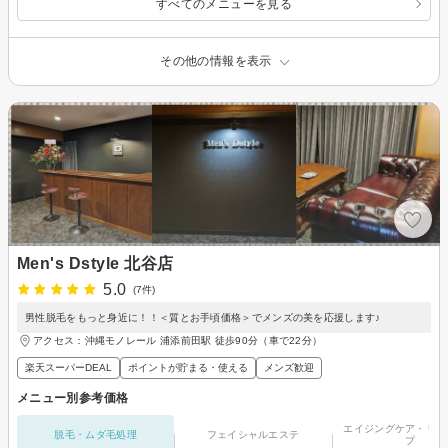
すべてのメニューを見る
その他の情報を表示
Men's Dstyle 北谷店
5.0
(7件)
男性脱毛をもっと身近に！！＜質とお手頃価格＞でメンズの美を応援します♪
アクセス：沖縄モノレール 浦添前田駅 徒歩90分（車で22分）
楽天スーパーDEAL
ポイントが貯まる・使える
メンズ歓迎
メニュー別参考価格
エイジングケア・リフ
脱毛・ムダ毛処理
フェイシャルエステ
プ