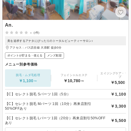
An.
-
(-件)
美を追求するアナタにぴったりのトータルビューティーサロン♪
アクセス：バス読谷線 大添駅 徒歩0分
ポイントが貯まる・使える
メンズ歓迎
メニュー別参考価格
エイジングケア・リフ
脱毛・ムダ毛処理
フェイシャルエステ
プ
￥1,100～
￥10,780～
￥5,500～
￥1,100
【C】セレクト脱毛 Sパーツ 1回（5分）
【C】セレクト脱毛 Mパーツ 1回（10分）再来店割引
￥3,300
50%OFFあり
【C】セレクト脱毛 Lパーツ 1回（20分）再来店割引50%OFF
￥5,500
あり