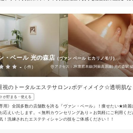
ン・ベール 光の森店
(ヴァン ベール ヒカリノモリ)
-
(-件)
アクセス：JR豊肥本線(阿蘇高原線) 光の森駅 徒
重視のトータルエステサロン♪ボディメイク☆透明肌な
トが貯まる・使える
専用》全国多数の店舗数を誇る『ヴァン・ベール』！痩せたい★綺麗
お応えいたします。＜無料カウンセリングあり＞お気軽にご利用くだ
気！洗練されたエステティシャンの技をご体感ください！！