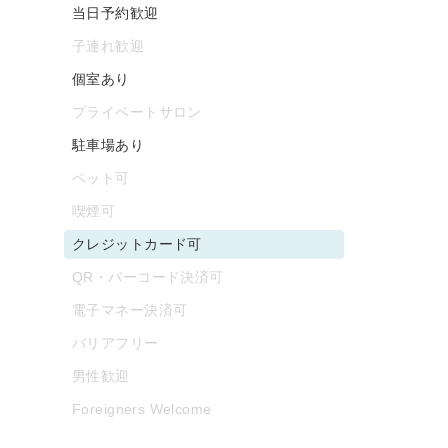
当日予約歓迎
子連れ歓迎
個室あり
プライベートサロン
駐車場あり
ペット可
喫煙可
クレジットカード可
QR・バーコード決済可
電子マネー決済可
バリアフリー
男性歓迎
Foreigners Welcome