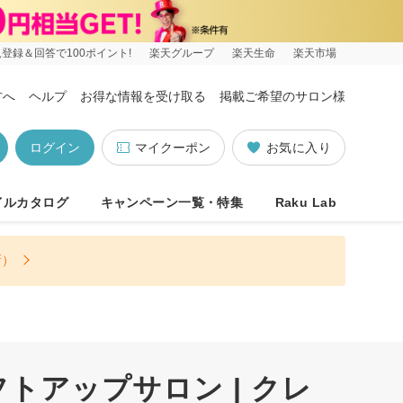
登録＆回答で100ポイント!
楽天グループ
楽天生命
楽天市場
方へ
ヘルプ
お得な情報を受け取る
掲載ご希望のサロン様
ログイン
マイクーポン
お気に入り
イルカタログ
キャンペーン一覧・特集
Raku Lab
新）
アップサロン | クレ