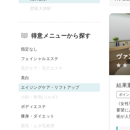
肥後大津駅
得意メニューから探す
指定なし
ヴァ
フェイシャルエステ
毛穴ケア・毛穴エステ
美白
結果
エイジングケア・リフトアップ
ポイン
小顔・骨気(コルギ)
《女性
ボディエステ
要望に
痩身・ダイエット
術が人
脱毛・ムダ毛処理