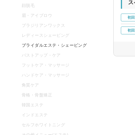
ス
顔脱毛
眉・アイブロウ
初回
ブラジリアンワックス
初回
レディースシェービング
ブライダルエステ・シェービング
バストアップ・ケア
フットケア・マッサージ
ハンドケア・マッサージ
角質ケア
骨格・骨盤矯正
韓国エステ
インドエステ
セルフホワイトニング
その他メニュー(エステ)