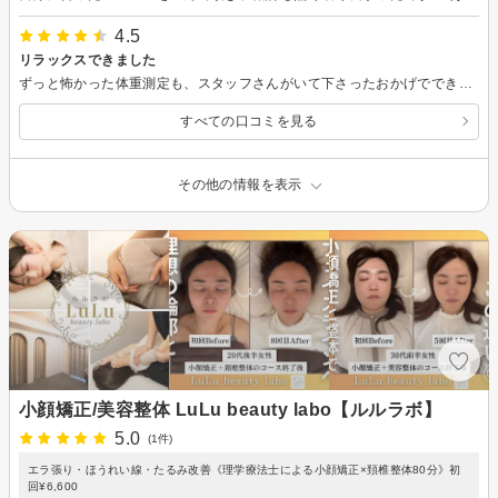
4.5
リラックスできました
ずっと怖かった体重測定も、スタッフさんがいて下さったおかげでできました エステサロンを脱毛以外で利用するのは初めてでしたが、とても安心して楽しく過ごせました。 いろいろお話も聞かせて頂いて勉強になりました。 ありがとうございました。
すべての口コミを見る
その他の情報を表示
小顔矯正/美容整体 LuLu beauty labo【ルルラボ】
5.0
(1件)
エラ張り・ほうれい線・たるみ改善《理学療法士による小顔矯正×頚椎整体80分》初
回¥6,600