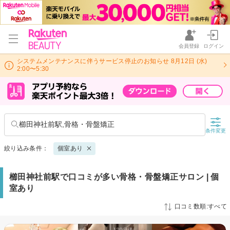
会員登録
ログイン
システムメンテナンスに伴うサービス停止のお知らせ 8月12日 (水)
2:00〜5:30
櫛田神社前駅,骨格・骨盤矯正
条件変更
絞り込み条件：
個室あり
櫛田神社前駅で口コミが多い骨格・骨盤矯正サロン | 個
室あり
口コミ数順:すべて