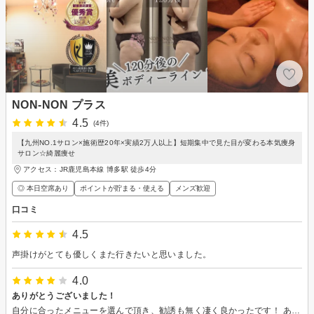
NON-NON プラス
4.5
(4件)
【九州NO.1サロン×施術歴20年×実績2万人以上】短期集中で見た目が変わる本気痩身
サロン☆綺麗痩せ
アクセス：JR鹿児島本線 博多駅 徒歩4分
◎ 本日空席あり
ポイントが貯まる・使える
メンズ歓迎
口コミ
4.5
声掛けがとても優しくまた行きたいと思いました。
4.0
ありがとうございました！
自分に合ったメニューを選んで頂き、勧誘も無く凄く良かったです！ ありがとうございました♪