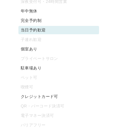
深夜受付可・24時間営業
年中無休
完全予約制
当日予約歓迎
子連れ歓迎
個室あり
プライベートサロン
駐車場あり
ペット可
喫煙可
クレジットカード可
QR・バーコード決済可
電子マネー決済可
バリアフリー