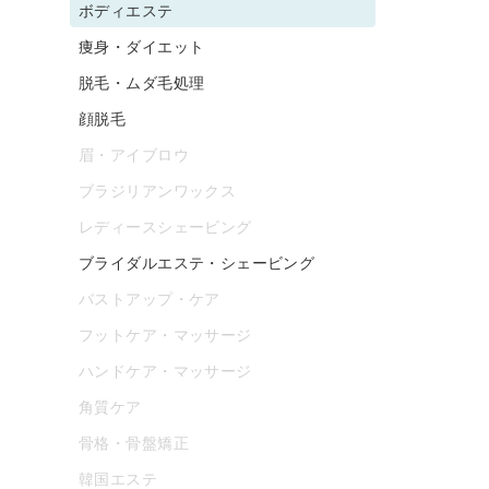
ボディエステ
痩身・ダイエット
脱毛・ムダ毛処理
顔脱毛
眉・アイブロウ
ブラジリアンワックス
レディースシェービング
ブライダルエステ・シェービング
バストアップ・ケア
フットケア・マッサージ
ハンドケア・マッサージ
角質ケア
骨格・骨盤矯正
韓国エステ