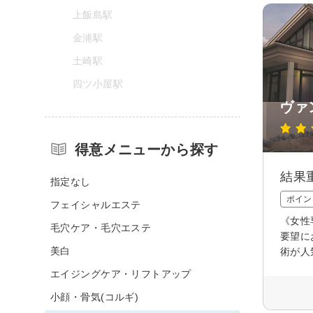
上飯島駅
金浦駅
土崎駅
四ツ小屋駅
ヴァ
得意メニューから探す
結果
指定なし
ポイン
フェイシャルエステ
《女性
毛穴ケア・毛穴エステ
要望に
美白
術が人
エイジングケア・リフトアップ
小顔・骨気(コルギ)