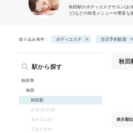
秋田駅の
ボディエステ
サロン(お
ど)などの得意メニューや豊富な
絞り込み条件：
ボディエステ
当日予約歓迎
秋田
駅から探す
秋田県
秋田
秋田駅
新屋(秋田)駅
表示順
泉外旭川駅
羽後牛島駅