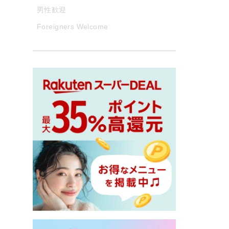
男性歓迎
Foreigners Welcome