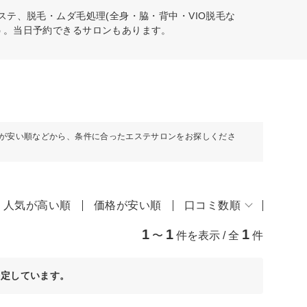
ステ、脱毛・ムダ毛処理(全身・脇・背中・VIO脱毛な
う。当日予約できるサロンもあります。
が安い順などから、条件に合ったエステサロンをお探しくださ
人気が高い順
価格が安い順
口コミ数順
1
1
1
〜
件を表示 / 全
件
決定しています。