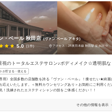
ン・ベール 秋田店
(ヴァン ベール アキタ)
5.0
(1件)
アクセス：JR奥羽本線 秋田駅 徒歩26分
重視のトータルエステサロン♪ボディメイク☆透明肌な
トが貯まる・使える
専用》全国多数の店舗数を誇る『ヴァン・ベール』！痩せたい★綺麗
お応えいたします。＜無料カウンセリングあり＞お気軽にご利用くだ
気！洗練されたエステティシャンの技をご体感ください！！
その他の情報を表示