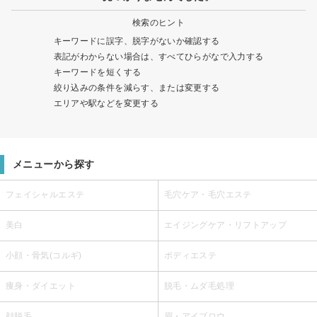
検索のヒント
キーワードに誤字、脱字がないか確認する
表記がわからない場合は、すべてひらがなで入力する
キーワードを短くする
絞り込みの条件を減らす、または変更する
エリアや駅などを変更する
メニューから探す
フェイシャルエステ
毛穴ケア・毛穴エステ
美白
エイジングケア・リフトアップ
小顔・骨気(コルギ)
ボディエステ
痩身・ダイエット
脱毛・ムダ毛処理
顔脱毛
眉・アイブロウ