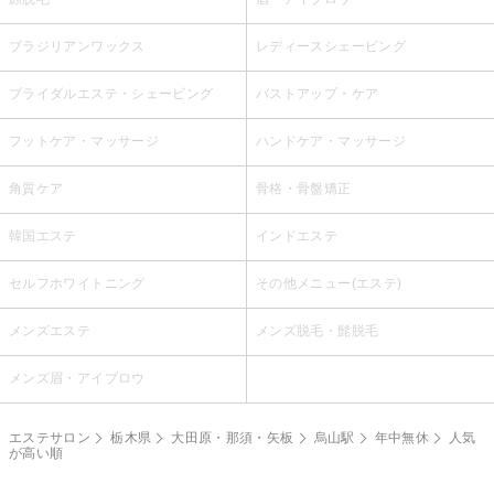
ブラジリアンワックス
レディースシェービング
ブライダルエステ・シェービング
バストアップ・ケア
フットケア・マッサージ
ハンドケア・マッサージ
角質ケア
骨格・骨盤矯正
韓国エステ
インドエステ
セルフホワイトニング
その他メニュー(エステ)
メンズエステ
メンズ脱毛・髭脱毛
メンズ眉・アイブロウ
エステサロン
栃木県
大田原・那須・矢板
烏山駅
年中無休
人気
が高い順