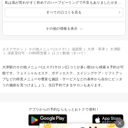
私は肌が荒れやすく初めてのハーブピーリングで不安もありましたがきちんと説明していただけ安心して受けられました！ 家でのスキンケアのアドバイスもいただきとても丁寧で信頼できるエステティシャンの方でした！続けたいと思います！
すべての口コミを見る
その他の情報を表示
エステサロン
その他メニュー(エステ)
滋賀県
大津・草津
大津駅
深夜受付可・24時間営業
口コミ数順（すべて）
大津駅の
その他メニュー(エステ)
サロン(口コミが多い順)から検索＆予約が可
能です。フェイシャルエステ、ボディエステ、エイジングケア・リフトアッ
プなどの得意メニューや豊富な施設・サービスなどの条件から自分にピッタ
リの施術を見つけましょう。当日予約できるサロンもあります。
アプリからの予約ならもっとおトクで便利！