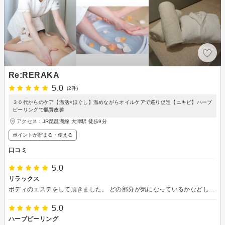
Re:RERAKA
5.0
(2件)
３０代からのケア【温活×ほぐし】温めながらオイルケアで巡り促進【ニキビ】ハーブ
ピーリングで肌質改善
アクセス：JR琵琶湖線 大津駅 徒歩9分
ポイントが貯まる・使える
口コミ
5.0
リラックス
ボディのエステをして頂きました。 どの部分が気になっているかなどしっかり聞いて頂き、背中のどの部分が凝っているかなども教えて貰いながら施術して頂きすごく良かったです。 施術後にはスッキリし身体もお肌の調子も良くて良い時間を過ごせたなと思いました。またよろしくお願いします。
5.0
ハーブピーリング