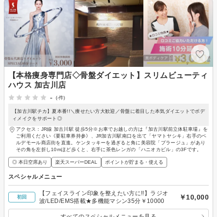
【本格痩身専門店◇骨盤ダイエット】スリムビューティ
ハウス 加古川店
-
(-件)
【加古川駅チカ】夏本番!!＼痩せたい方大歓迎／骨盤に着目した本気ダイエットでボデ
ィメイクをサポート◎
アクセス：JR線 加古川駅 徒歩5分※お車でお越しの方は『加古川駅前立体駐車場』を
ご利用ください《要駐車券持参》、JR加古川駅南口を出て「ヤマトヤシキ」右手のベ
ルデモール商店街を直進。ケンタッキーを過ぎると角に美容院「プラージュ」があり
その角を左折し10mほど歩くと、右手に茶色レンガの「ハニオカビル」の3Fです。
◎ 本日空席あり
楽天スーパーDEAL
ポイントが貯まる・使える
スペシャルメニュー
【フェイスライン印象を整えたい方に!!】ラジオ
￥10,000
初回
波/LED/EMS搭載★多機能マシン35分￥10000
すべてのスペシャルメニューを見る