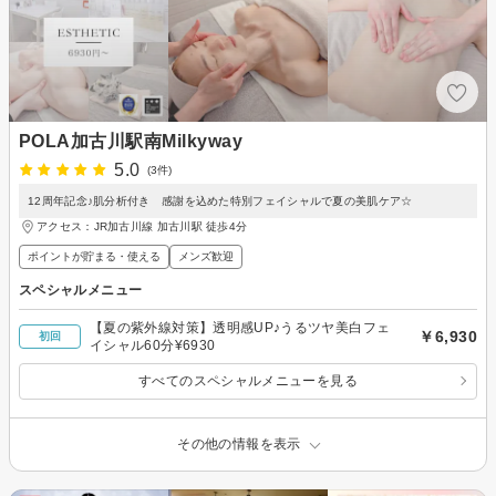
POLA加古川駅南Milkyway
5.0
(3件)
12周年記念♪肌分析付き 感謝を込めた特別フェイシャルで夏の美肌ケア☆
アクセス：JR加古川線 加古川駅 徒歩4分
ポイントが貯まる・使える
メンズ歓迎
スペシャルメニュー
【夏の紫外線対策】透明感UP♪うるツヤ美白フェ
￥6,930
初回
イシャル60分¥6930
すべてのスペシャルメニューを見る
その他の情報を表示