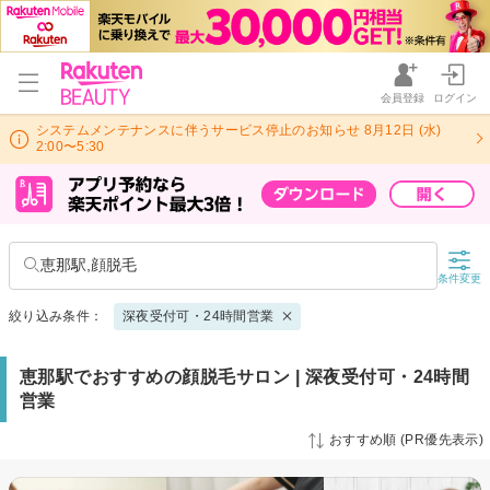
会員登録
ログイン
システムメンテナンスに伴うサービス停止のお知らせ 8月12日 (水)
2:00〜5:30
恵那駅,顔脱毛
条件変更
絞り込み条件：
深夜受付可・24時間営業
恵那駅でおすすめの顔脱毛サロン | 深夜受付可・24時間
営業
おすすめ順 (PR優先表示)