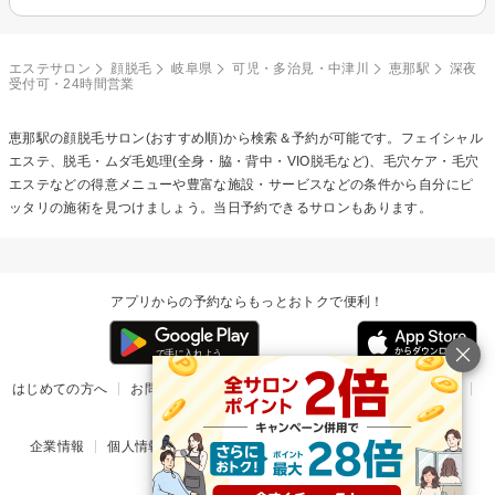
エステサロン
顔脱毛
岐阜県
可児・多治見・中津川
恵那駅
深夜
受付可・24時間営業
恵那駅の
顔脱毛
サロン(おすすめ順)から検索＆予約が可能です。フェイシャル
エステ、脱毛・ムダ毛処理(全身・脇・背中・VIO脱毛など)、毛穴ケア・毛穴
エステなどの得意メニューや豊富な施設・サービスなどの条件から自分にピ
ッタリの施術を見つけましょう。当日予約できるサロンもあります。
アプリからの予約ならもっとおトクで便利！
はじめての方へ
お問い合わせ
ヘルプ
リリース情報
利用規約
掲載ご希望のサロン様
企業情報
個人情報保護方針
楽天のサービス一覧
アプリ一覧
© Rakuten Group, Inc.