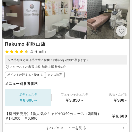
Rakumo 和歌山店
4.6
(5件)
ムダ毛処理と抜け毛予防に特化！お悩みを改善に導きます♪
アクセス：JR和歌山線 和歌山駅 徒歩1分
ポイントが貯まる・使える
メンズ歓迎
メニュー別参考価格
ボディエステ
フェイシャルエステ
脱毛・ムダ毛処
￥6,600～
￥3,850～
￥990～
【初回美瘦身】1番人気☆キャビゼロ60分コース（3箇所）
￥6,600
￥14,300→￥6,600
すべてのメニューを見る