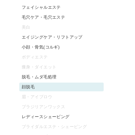
フェイシャルエステ
毛穴ケア・毛穴エステ
美白
エイジングケア・リフトアップ
小顔・骨気(コルギ)
ボディエステ
痩身・ダイエット
脱毛・ムダ毛処理
顔脱毛
眉・アイブロウ
ブラジリアンワックス
レディースシェービング
ブライダルエステ・シェービング