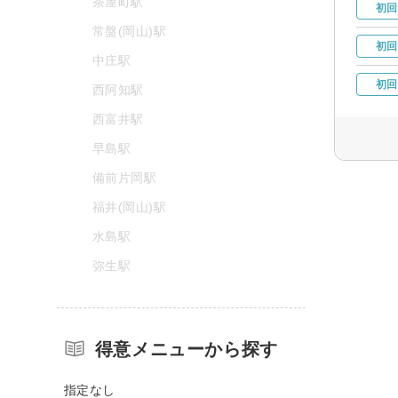
茶屋町駅
初回
常盤(岡山)駅
初回
中庄駅
初回
西阿知駅
西富井駅
早島駅
備前片岡駅
福井(岡山)駅
水島駅
弥生駅
得意メニューから探す
指定なし