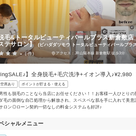
脱毛&トータルビューティパールプラス新倉敷店
ステサロン】
(ビハダダツモウ トータルビューティパールプラ
-
(-件)
アクセス：JR山陽本線 新倉敷駅 徒歩3分
ringSALE♪】全身脱毛+毛穴洗浄+イオン導入♪¥2,980
日空席あり
ポイントが貯まる・使える
男性も脱毛のことなら当店にお任せください！！お客様一人ひとりの
ダ毛の面倒な自己処理から解放され、スベスベな肌を手に入れて美意
サロン◎ローン契約一切なしの料金システムも好評♪
ペシャルメニュー