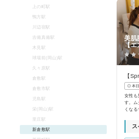
上の町駅
鴨方駅
川辺宿駅
吉備真備駅
美肌
【エ
木見駅
球場前(岡山)駅
久々原駅
【Sp
倉敷駅
◎ 本
倉敷市駅
女性も
児島駅
す。ム
栄(岡山)駅
くなる
里庄駅
ス
新倉敷駅