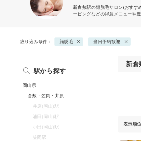
新倉敷駅の
顔脱毛
サロン(おすす
ービングなどの得意メニューや
絞り込み条件：
顔脱毛
当日予約歓迎
新倉
駅から探す
岡山県
倉敷・笠岡・井原
井原(岡山)駅
浦田(岡山)駅
表示順
小田(岡山)駅
笠岡駅