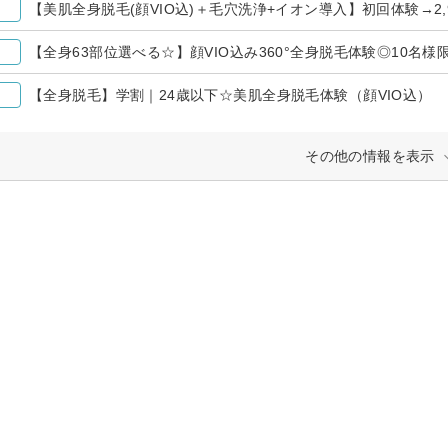
【美肌全身脱毛(顔VIO込)＋毛穴洗浄+イオン導入】初回体験→2,9
【全身63部位選べる☆】顔VIO込み360°全身脱毛体験◎10名様限
【全身脱毛】学割｜24歳以下☆美肌全身脱毛体験（顔VIO込）
その他の情報を表示