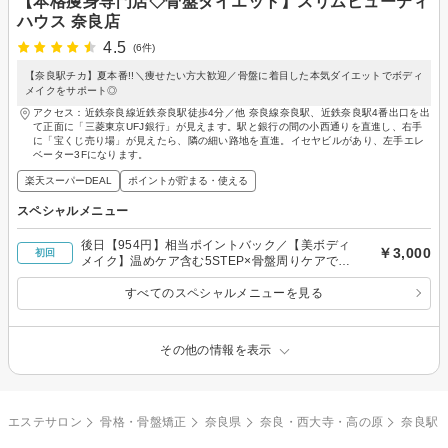
【本格痩身専門店◇骨盤ダイエット】スリムビューティ
ハウス 奈良店
4.5
(6件)
【奈良駅チカ】夏本番!!＼痩せたい方大歓迎／骨盤に着目した本気ダイエットでボディ
メイクをサポート◎
アクセス：近鉄奈良線近鉄奈良駅徒歩4分／他 奈良線奈良駅、近鉄奈良駅4番出口を出
て正面に「三菱東京UFJ銀行」が見えます。駅と銀行の間の小西通りを直進し、右手
に「宝くじ売り場」が見えたら、隣の細い路地を直進。イセヤビルがあり、左手エレ
ベーター3Fになります。
楽天スーパーDEAL
ポイントが貯まる・使える
スペシャルメニュー
後日【954円】相当ポイントバック／【美ボディ
￥3,000
初回
メイク】温めケア含む5STEP×骨盤周りケアでス
ッキリ！代謝サポート◎80分￥3000
すべてのスペシャルメニューを見る
その他の情報を表示
エステサロン
骨格・骨盤矯正
奈良県
奈良・西大寺・高の原
奈良駅