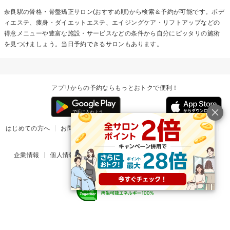
奈良駅の
骨格・骨盤矯正
サロン(おすすめ順)から検索＆予約が可能です。ボデ
ィエステ、痩身・ダイエットエステ、エイジングケア・リフトアップなどの
得意メニューや豊富な施設・サービスなどの条件から自分にピッタリの施術
を見つけましょう。当日予約できるサロンもあります。
アプリからの予約ならもっとおトクで便利！
はじめての方へ
お問い合わせ
ヘルプ
リリース情報
利用規約
掲載ご希望のサロン様
企業情報
個人情報保護方針
楽天のサービス一覧
アプリ一覧
© Rakuten Group, Inc.