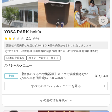
YOSA PARK belt’a
2.5
(1件)
楽痩せ＆楽美肌なら迷わずルルオン★体の内側からきれいになりましょう♪
アクセス：JR吉都線 日向庄内駅 徒歩30分 車8分、JR日豊本線 都城駅 車10分
◎ 本日空席あり
ポイントが貯まる・使える
スペシャルメニュー
【憧れのうるつや陶器肌】メイクで誤魔化さない
￥7,040
初回
小顔へ☆初回限定¥7800→¥6800
すべてのスペシャルメニューを見る
その他の情報を表示