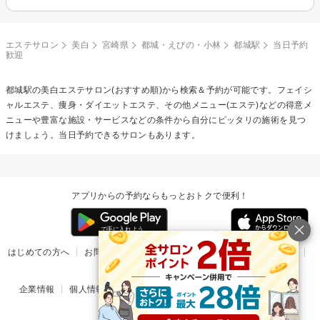
エステサロン
美白
宮崎県
都城・えびの・小林
都城駅
当日予約
歓迎
都城駅の
美白エステ
サロン(おすすめ順)から検索＆予約が可能です。フェイシ
ャルエステ、痩身・ダイエットエステ、その他メニュー(エステ)などの得意メ
ニューや豊富な施設・サービスなどの条件から自分にピッタリの施術を見つ
けましょう。当日予約できるサロンもあります。
アプリからの予約ならもっとおトクで便利！
はじめての方へ
お問い合わせ
ヘルプ
リリース情報
利用規約
掲載ご希望のサロン様
企業情報
個人情報保護方針
楽天のサービス一覧
アプリ一覧
© Rakuten Group, Inc.