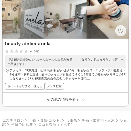
beauty atelier anela
-
(-件)
《明石駅徒歩5分♪♪》お一人お一人のお悩み改善へ！！なりたい肌☆なりたいボディへ
と導きます♪
アクセス：JR東海道・山陽本線 明石駅 徒歩5分、明石駅西口→スクランブル交差点→
2号線南へ横断し直進→右手のタイムズを越えてすぐに3階建ての建物がありそこの2F
になります。2Fと3F正面窓の白色店名ステッカーを目印に♪
ポイントが貯まる・使える
メンズ歓迎
その他の情報を表示
エステサロン
小顔・骨気(コルギ)
兵庫県
明石・加古川・三木
明石
駅
当日予約歓迎
口コミ数順（すべて）