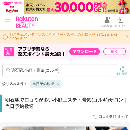
会員登録
ログイン
システムメンテナンスに伴うサービス停止のお知らせ 8月12日 (水)
2:00〜5:30
明石駅,小顔・骨気(コルギ)
条件変更
絞り込み条件：
当日予約歓迎
明石駅で口コミが多い小顔エステ・骨気(コルギ)サロン |
当日予約歓迎
口コミ数順:すべて