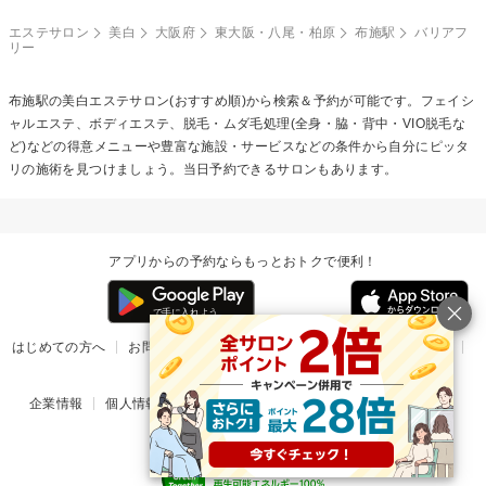
エステサロン
美白
大阪府
東大阪・八尾・柏原
布施駅
バリアフ
リー
布施駅の
美白エステ
サロン(おすすめ順)から検索＆予約が可能です。フェイシ
ャルエステ、ボディエステ、脱毛・ムダ毛処理(全身・脇・背中・VIO脱毛な
ど)などの得意メニューや豊富な施設・サービスなどの条件から自分にピッタ
リの施術を見つけましょう。当日予約できるサロンもあります。
アプリからの予約ならもっとおトクで便利！
はじめての方へ
お問い合わせ
ヘルプ
リリース情報
利用規約
掲載ご希望のサロン様
企業情報
個人情報保護方針
楽天のサービス一覧
アプリ一覧
© Rakuten Group, Inc.