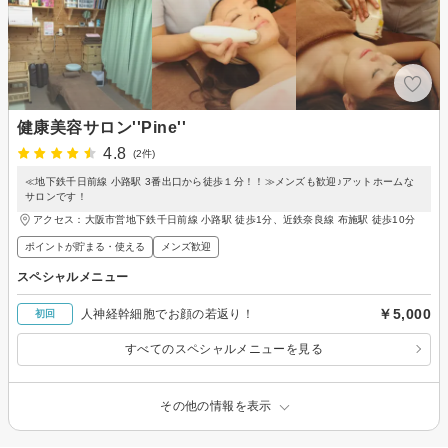
健康美容サロン''Pine''
4.8
(2件)
≪地下鉄千日前線 小路駅 3番出口から徒歩１分！！≫メンズも歓迎♪アットホームな
サロンです！
アクセス：大阪市営地下鉄千日前線 小路駅 徒歩1分、近鉄奈良線 布施駅 徒歩10分
ポイントが貯まる・使える
メンズ歓迎
スペシャルメニュー
￥5,000
人神経幹細胞でお顔の若返り！
初回
すべてのスペシャルメニューを見る
その他の情報を表示