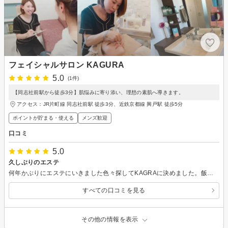
フェイシャルサロン KAGURA
5.0
(1件)
【同志社前駅から徒歩3分】肌悩みに寄り添い、理想の素肌へ導きます。
アクセス：JR片町線 同志社前駅 徒歩3分、近鉄京都線 興戸駅 徒歩5分
ポイントが貯まる・使える
メンズ歓迎
口コミ
5.0
久しぶりのエステ
何年かぶりにエステにいきました色々探してKAGRAに決めました。飯沼さんは凄く明るくて話しやすく、しかも肌が綺麗すぎた!自分のご褒美にエステで癒されて、また仕事頑張ろうと思った次行くのが楽しみで、何歳になっても肌が綺麗でいられるように、これからも宜しくお願いします。ありがとうございました
すべての口コミを見る
その他の情報を表示