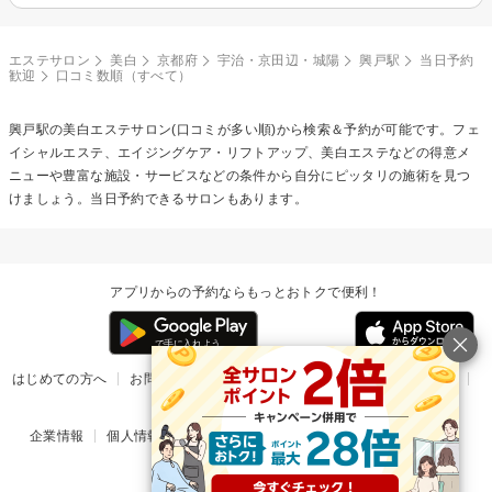
エステサロン
美白
京都府
宇治・京田辺・城陽
興戸駅
当日予約
歓迎
口コミ数順（すべて）
興戸駅の
美白エステ
サロン(口コミが多い順)から検索＆予約が可能です。フェ
イシャルエステ、エイジングケア・リフトアップ、美白エステなどの得意メ
ニューや豊富な施設・サービスなどの条件から自分にピッタリの施術を見つ
けましょう。当日予約できるサロンもあります。
アプリからの予約ならもっとおトクで便利！
はじめての方へ
お問い合わせ
ヘルプ
リリース情報
利用規約
掲載ご希望のサロン様
企業情報
個人情報保護方針
楽天のサービス一覧
アプリ一覧
© Rakuten Group, Inc.