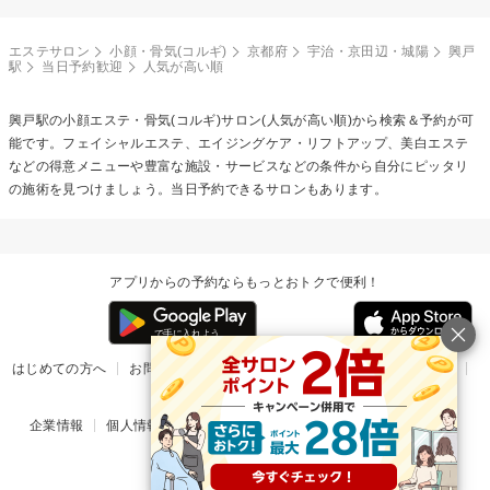
エステサロン
小顔・骨気(コルギ)
京都府
宇治・京田辺・城陽
興戸
駅
当日予約歓迎
人気が高い順
興戸駅の
小顔エステ・骨気(コルギ)
サロン(人気が高い順)から検索＆予約が可
能です。フェイシャルエステ、エイジングケア・リフトアップ、美白エステ
などの得意メニューや豊富な施設・サービスなどの条件から自分にピッタリ
の施術を見つけましょう。当日予約できるサロンもあります。
アプリからの予約ならもっとおトクで便利！
はじめての方へ
お問い合わせ
ヘルプ
リリース情報
利用規約
掲載ご希望のサロン様
企業情報
個人情報保護方針
楽天のサービス一覧
アプリ一覧
© Rakuten Group, Inc.