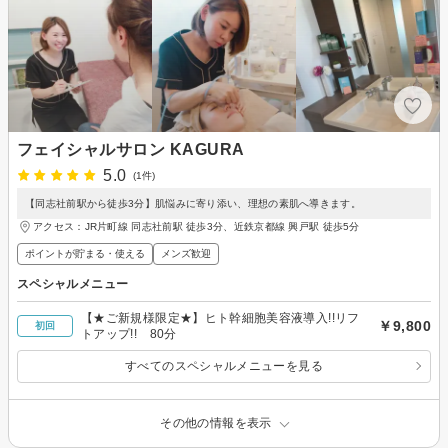
フェイシャルサロン KAGURA
5.0
(1件)
【同志社前駅から徒歩3分】肌悩みに寄り添い、理想の素肌へ導きます。
アクセス：JR片町線 同志社前駅 徒歩3分、近鉄京都線 興戸駅 徒歩5分
ポイントが貯まる・使える
メンズ歓迎
スペシャルメニュー
【★ご新規様限定★】ヒト幹細胞美容液導入!!リフ
￥9,800
初回
トアップ!! 80分
すべてのスペシャルメニューを見る
その他の情報を表示