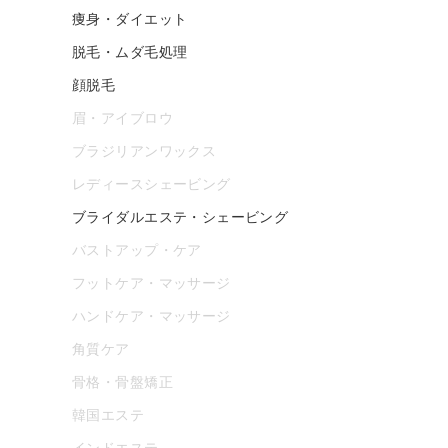
痩身・ダイエット
脱毛・ムダ毛処理
顔脱毛
眉・アイブロウ
ブラジリアンワックス
レディースシェービング
ブライダルエステ・シェービング
バストアップ・ケア
フットケア・マッサージ
ハンドケア・マッサージ
角質ケア
骨格・骨盤矯正
韓国エステ
インドエステ