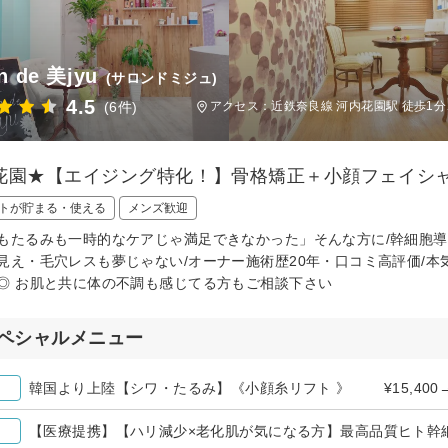
n de 美jyu
(サロンドミジュ)
4.5
(6件)
アクセス：近鉄奈良線 河内花園駅 徒歩1分
花園★【エイジング特化！】骨格矯正＋小顔フェイシャル 1
トが貯まる・使える
メンズ歓迎
もたるみも一時的なケアじゃ満足できなかった」そんな方に/幹細胞導入
見え・毛穴レスも夢じゃない/オーナー施術歴20年・口コミ高評価/
◎ お肌と共に体の不調も感じてる方もご相談下さい
ペシャルメニュー
韓国より上陸【シワ・たるみ】《小顔糸リフト 》 ¥15,400→
【医療提携】【ハリ減少×老化肌が気になる方】最高品質ヒト幹細胞 導入