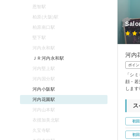
恩智駅
柏原(大阪)駅
Salo
柏原南口駅
堅下駅
河内永和駅
河内
ＪＲ河内永和駅
ポイン
河内堅上駅
「シミ
河内国分駅
顔・若
します
河内小阪駅
河内花園駅
ス
河内山本駅
衣摺加美北駅
初回
久宝寺駅
初回