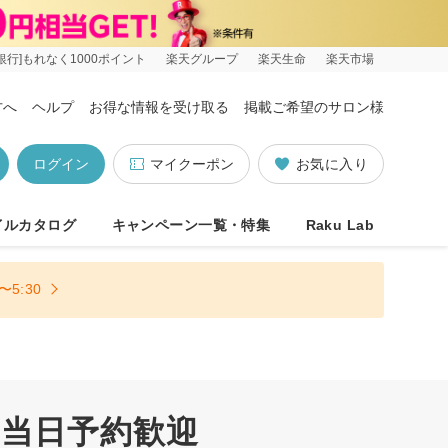
銀行]もれなく1000ポイント
楽天グループ
楽天生命
楽天市場
方へ
ヘルプ
お得な情報を受け取る
掲載ご希望のサロン様
ログイン
マイクーポン
お気に入り
イルカタログ
キャンペーン一覧・特集
Raku Lab
5:30
 当日予約歓迎