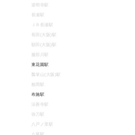
道明寺駅
長瀬駅
ＪＲ長瀬駅
長田(大阪)駅
額田(大阪)駅
服部川駅
東花園駅
瓢箪山(大阪)駅
枚岡駅
布施駅
法善寺駅
弥刀駅
八戸ノ里駅
八尾駅