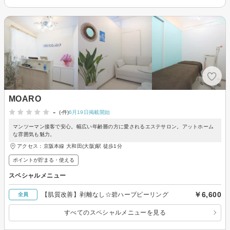
MOARO
-
(-件)
6月19日掲載開始
マンツーマン接客で安心。幅広い年齢層の方に愛されるエステサロン。アットホーム
な雰囲気も魅力。
アクセス：京阪本線 大和田(大阪)駅 徒歩1分
ポイントが貯まる・使える
スペシャルメニュー
￥6,600
【肌質改善】剥離なし☆碧ハーブピーリング
全員
すべてのスペシャルメニューを見る