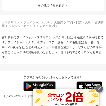
その他の情報を表示
エステサロン
フェイシャルエステ
大阪府
守口・門真・大東
古川橋
駅
クレジットカード可
人気が高い順
古川橋駅の
フェイシャルエステ
サロン(人気が高い順)から検索＆予約が可能で
す。フェイシャルエステ、ボディエステ、脱毛・ムダ毛処理(全身・脇・背
中・VIO脱毛など)などの得意メニューや豊富な施設・サービスなどの条件か
ら自分にピッタリの施術を見つけましょう。当日予約できるサロンもありま
す。
アプリからの予約ならもっとおトクで便利！
はじめての方へ
お問い合わせ
ヘルプ
リリース情報
利用規約
掲載ご希望のサロン様