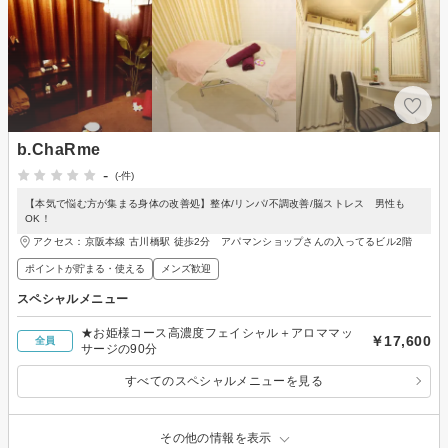
b.ChaRme
-
(-件)
【本気で悩む方が集まる身体の改善処】整体/リンパ/不調改善/脳ストレス 男性も
OK！
アクセス：京阪本線 古川橋駅 徒歩2分 アパマンショップさんの入ってるビル2階
ポイントが貯まる・使える
メンズ歓迎
スペシャルメニュー
★お姫様コース高濃度フェイシャル＋アロママッ
￥17,600
全員
サージの90分
すべてのスペシャルメニューを見る
その他の情報を表示