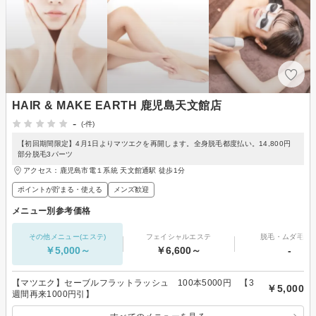
HAIR & MAKE EARTH 鹿児島天文館店
-
(-件)
【初回期間限定】4月1日よりマツエクを再開します。全身脱毛都度払い。14,800円
部分脱毛3パーツ
アクセス：鹿児島市電１系統 天文館通駅 徒歩1分
ポイントが貯まる・使える
メンズ歓迎
メニュー別参考価格
その他メニュー(エステ)
フェイシャルエステ
脱毛・ムダ毛処
￥5,000～
￥6,600～
-
【マツエク】セーブルフラットラッシュ 100本5000円 【3
￥5,000
週間再来1000円引】