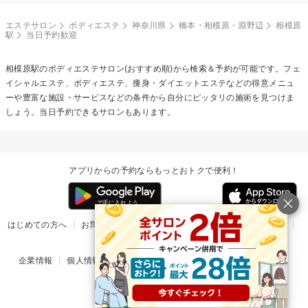
エステサロン
ボディエステ
神奈川県
橋本・相模原・淵野辺
相模原
駅
当日予約歓迎
相模原駅の
ボディエステ
サロン(おすすめ順)から検索＆予約が可能です。フェ
イシャルエステ、ボディエステ、痩身・ダイエットエステなどの得意メニュ
ーや豊富な施設・サービスなどの条件から自分にピッタリの施術を見つけま
しょう。当日予約できるサロンもあります。
アプリからの予約ならもっとおトクで便利！
はじめての方へ
お問い合わせ
ヘルプ
リリース情報
利用規約
掲載ご希望のサロン様
企業情報
個人情報保護方針
楽天のサービス一覧
アプリ一覧
© Rakuten Group, Inc.