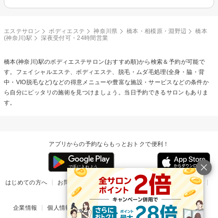
エステサロン
ボディエステ
神奈川県
橋本・相模原・淵野辺
橋本
(神奈川)駅
深夜受付可・24時間営業
橋本(神奈川)駅の
ボディエステ
サロン(おすすめ順)から検索＆予約が可能で
す。フェイシャルエステ、ボディエステ、脱毛・ムダ毛処理(全身・脇・背
中・VIO脱毛など)などの得意メニューや豊富な施設・サービスなどの条件か
ら自分にピッタリの施術を見つけましょう。当日予約できるサロンもありま
す。
アプリからの予約ならもっとおトクで便利！
はじめての方へ
お問い合わせ
ヘルプ
リリース情報
利用規約
掲載ご希望のサロン様
企業情報
個人情報保護方針
楽天のサービス一覧
アプリ一覧