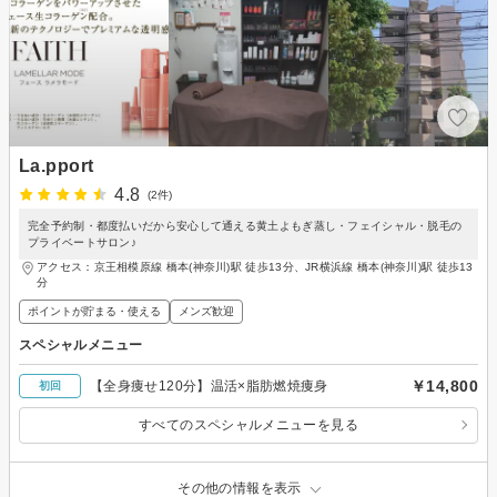
La.pport
4.8
(2件)
完全予約制・都度払いだから安心して通える黄土よもぎ蒸し・フェイシャル・脱毛の
プライベートサロン♪
アクセス：京王相模原線 橋本(神奈川)駅 徒歩13分、JR横浜線 橋本(神奈川)駅 徒歩13
分
ポイントが貯まる・使える
メンズ歓迎
スペシャルメニュー
￥14,800
【全身痩せ120分】温活×脂肪燃焼痩身
初回
すべてのスペシャルメニューを見る
その他の情報を表示